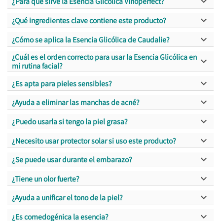

¿Para qué sirve la Esencia Glicólica Vinoperfect?

¿Qué ingredientes clave contiene este producto?

¿Cómo se aplica la Esencia Glicólica de Caudalie?
¿Cuál es el orden correcto para usar la Esencia Glicólica en

mi rutina facial?

¿Es apta para pieles sensibles?

¿Ayuda a eliminar las manchas de acné?

¿Puedo usarla si tengo la piel grasa?

¿Necesito usar protector solar si uso este producto?

¿Se puede usar durante el embarazo?

¿Tiene un olor fuerte?

¿Ayuda a unificar el tono de la piel?

¿Es comedogénica la esencia?