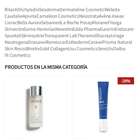
Rilastil
Vichy
Isdin
Sesderma
Dermatoline Cosmetic
Weleda
Caudalie
Apivita
Camaleon Cosmetics
Neostrata
Avène
Jowae
Lierac
Bella Aurora
Sebamed
La Roche Posay
Klorane
Filorga
Strivectin
Gema Herrerías
Neoretin
Edda Pharma
Eucerin
Endocare
5punto5
Skinroutine
Transparent Lab
Theramid
Ducray
Uriage
Neutrogena
Drasanvi
Remescar
Esthederm
Cerave
Prisma Natural
Skin Resist
Biretix
Gold Collagen
Usu Cosmetics
Sensilis
Dalba
Vt Cosmetics
PRODUCTOS EN LA MISMA CATEGORÍA
-29%