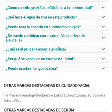

¿Cómo contribuye el Ácido Glicólico a la luminosidad?

¿Qué hace el Agua de Uva en este producto?

¿Puedo usar la esencia en el contorno de ojos?
¿Se puede combinar con el sérum Vinoperfect de

Caudalie?

¿Cuál es el pH de la esencia glicólica?

¿Por qué se vende en un envase de 150ml?

¿Puedo usarla si tengo rosácea?
OTRAS MARCAS DESTACADAS DE CUIDADO FACIAL
Th Pharma
Teaology
Declare
Svr Laboratorios
Ozoaqua
Bioderma
Arturo Alba
OTRAS MARCAS DESTACADAS DE SERÚM