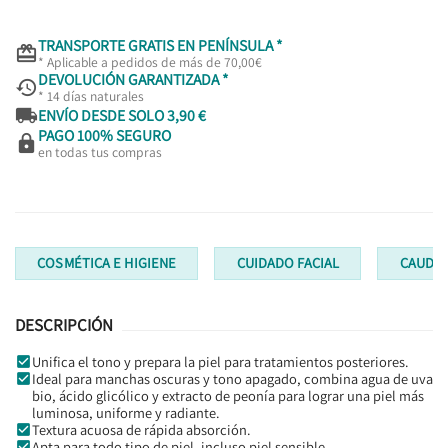
TRANSPORTE GRATIS EN PENÍNSULA *

* Aplicable a pedidos de más de 70,00€
DEVOLUCIÓN GARANTIZADA *

* 14 días naturales

ENVÍO DESDE SOLO 3,90 €
PAGO 100% SEGURO

en todas tus compras
COSMÉTICA E HIGIENE
CUIDADO FACIAL
CAUDAL
DESCRIPCIÓN
Unifica el tono y prepara la piel para tratamientos posteriores.
Ideal para manchas oscuras y tono apagado, combina agua de uva
bio, ácido glicólico y extracto de peonía para lograr una piel más
luminosa, uniforme y radiante.
Textura acuosa de rápida absorción.
Apta para todo tipo de piel, incluso piel sensible.