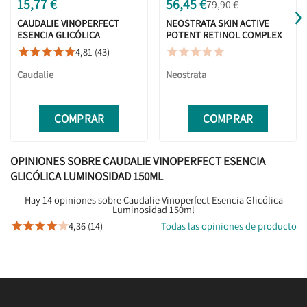
›
15,77 €
56,45 €
79,90 €
CAUDALIE VINOPERFECT
NEOSTRATA SKIN ACTIVE
ESENCIA GLICÓLICA
POTENT RETINOL COMPLEX
LUMINOSIDAD 100ML
30ML
4,81 (43)










Caudalie
Neostrata
COMPRAR
COMPRAR
OPINIONES SOBRE CAUDALIE VINOPERFECT ESENCIA
GLICÓLICA LUMINOSIDAD 150ML
Hay 14 opiniones sobre Caudalie Vinoperfect Esencia Glicólica
Luminosidad 150ml
4,36 (14)
Todas las opiniones de producto




