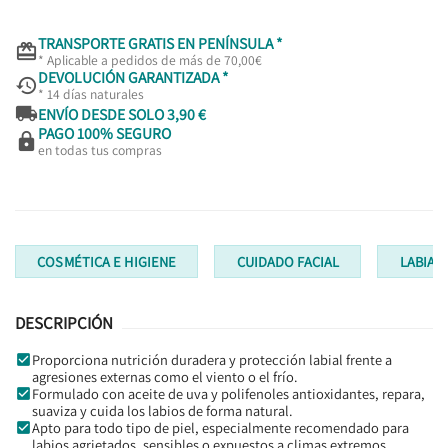
TRANSPORTE GRATIS EN PENÍNSULA *

* Aplicable a pedidos de más de 70,00€
DEVOLUCIÓN GARANTIZADA *

* 14 días naturales

ENVÍO DESDE SOLO 3,90 €
PAGO 100% SEGURO

en todas tus compras
COSMÉTICA E HIGIENE
CUIDADO FACIAL
LABIAL
DESCRIPCIÓN
Proporciona nutrición duradera y protección labial frente a
agresiones externas como el viento o el frío.
Formulado con aceite de uva y polifenoles antioxidantes, repara,
suaviza y cuida los labios de forma natural.
Apto para todo tipo de piel, especialmente recomendado para
labios agrietados, sensibles o expuestos a climas extremos.