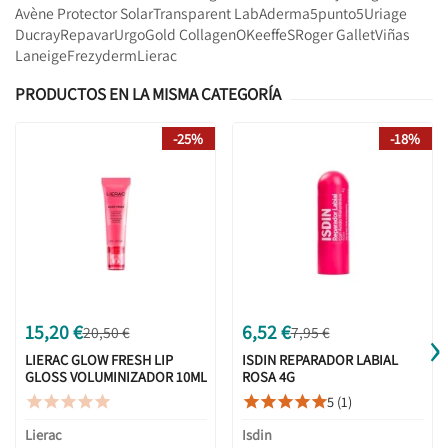
Avène Protector Solar
Transparent Lab
Aderma
5punto5
Uriage
Ducray
Repavar
Urgo
Gold Collagen
OKeeffeS
Roger Gallet
Viñas
Laneige
Frezyderm
Lierac
PRODUCTOS EN LA MISMA CATEGORÍA
-25%
-18%
›
15,20 €
6,52 €
20,50 €
7,95 €
LIERAC GLOW FRESH LIP
ISDIN REPARADOR LABIAL
GLOSS VOLUMINIZADOR 10ML
ROSA 4G
5 (1)










Lierac
Isdin