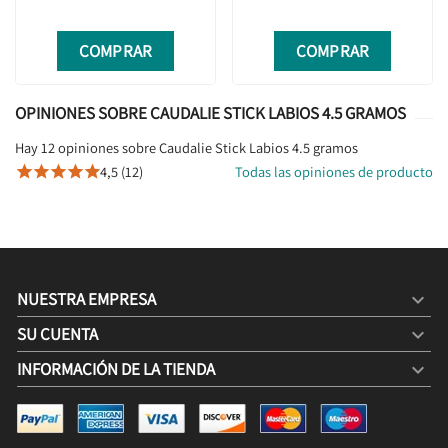
COMPRAR
COMPRAR
OPINIONES SOBRE CAUDALIE STICK LABIOS 4.5 GRAMOS
Hay 12 opiniones sobre Caudalie Stick Labios 4.5 gramos
4,5 (12)
Todas las opiniones de producto





NUESTRA EMPRESA

SU CUENTA

INFORMACIÓN DE LA TIENDA
keyboard_arrow_down
CAUDALIE STICK LABIOS 4.5 GRAMOS