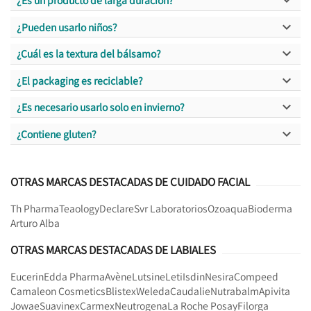

¿Es un producto de larga duración?

¿Pueden usarlo niños?

¿Cuál es la textura del bálsamo?

¿El packaging es reciclable?

¿Es necesario usarlo solo en invierno?

¿Contiene gluten?
OTRAS MARCAS DESTACADAS DE CUIDADO FACIAL
Th Pharma
Teaology
Declare
Svr Laboratorios
Ozoaqua
Bioderma
Arturo Alba
OTRAS MARCAS DESTACADAS DE LABIALES
Eucerin
Edda Pharma
Avène
Lutsine
Leti
Isdin
Nesira
Compeed
Camaleon Cosmetics
Blistex
Weleda
Caudalie
Nutrabalm
Apivita
Jowae
Suavinex
Carmex
Neutrogena
La Roche Posay
Filorga