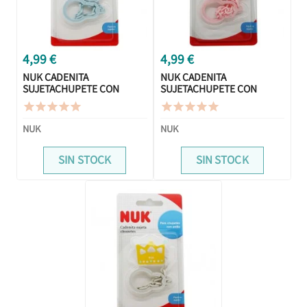
4,99 €
4,99 €
NUK CADENITA
NUK CADENITA
SUJETACHUPETE CON
SUJETACHUPETE CON
ANILLA COCHE AZUL
ANILLA MARIPOSA ROSA










NUK
NUK
SIN STOCK
SIN STOCK