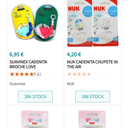
6,95 €
4,20 €
SUAVINEX CADENITA
NUK CADENITA CHUPETE IN
BROCHE LOVE
THE AIR
5 (1)










Suavinex
NUK
SIN STOCK
SIN STOCK