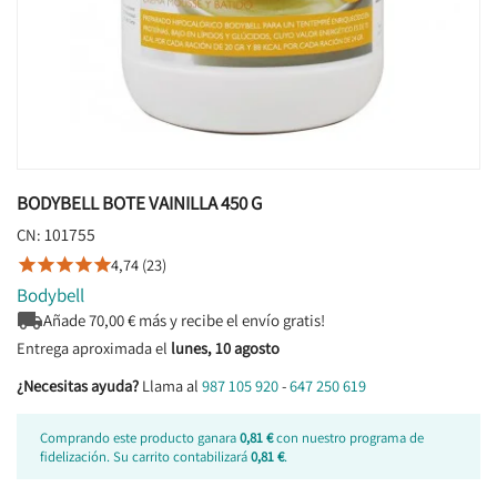
BODYBELL BOTE VAINILLA 450 G
101755
CN:
4,74 (23)





Bodybell

Añade
70,00
€ más y recibe el envío gratis!
Entrega aproximada el
lunes, 10 agosto
¿Necesitas ayuda?
Llama al
987 105 920
-
647 250 619
Comprando este producto ganara
0,81 €
con nuestro programa de
fidelización. Su carrito contabilizará
0,81 €
.