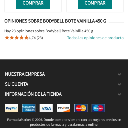
COMPRAR
COMPRAR
OPINIONES SOBRE BODYBELL BOTE VAINILLA 450 G
Hay 23 opiniones sobre Bodybell Bote Vainilla 450 g
4,74 (23)
Todas las opiniones de producto





NUESTRA EMPRESA

SU CUENTA

INFORMACIÓN DE LA TIENDA
keyboard_arrow_down
BODYBELL BOTE VAINILLA 450 G
23,20 €
29,95 €
FarmaciaMarket © 2026. Donde comprar siempre con los mejores precios en
COMPRAR

productos de farmacia y parafarmacia online.
4,64 € / 100g