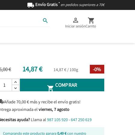
*

Envío Gratis
en pedidos superiores a 70€



Iniciar sesión
Carrito
AS
INGREDIENTES
14,87 €
5,00 €
-0%
14,87 € / 100g
COMPRAR


Añade
70,00
€ más y recibe el envío gratis!
ntrega aproximada el
viernes, 7 agosto
Necesitas ayuda?
Llama al
987 105 920
-
647 250 619
Comprando este producto ganara
0,49 €
con nuestro