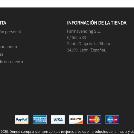
NTA
INFORMACIÓN DE LA TIENDA
Farmavending S.L.
ón personal
C/ Sena 33
Santa Olaja de la Ribera
por abono
24199, León (España).
es
de descuento
2026. Donde comprar siempre con los mejores precios en productos de farmacia y pa