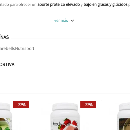
eñado para ofrecer un
aporte proteico elevado
y
bajo en grasas y glúcidos
p

ver más
ÍNAS
arebells
Nutrisport
ORTIVA
-22%
-22%