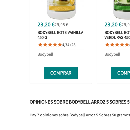
23,20 €
23,20 €
29,95 €
29,9
BODYBELL BOTE VAINILLA
BODYBELL BO
450 G
VERDURAS 450
4,74 (23)










Bodybell
Bodybell
COMPRAR
COMP
OPINIONES SOBRE BODYBELL ARROZ 5 SOBRES 
Hay 7 opiniones sobre Bodybell Arroz 5 Sobres 50 gramos