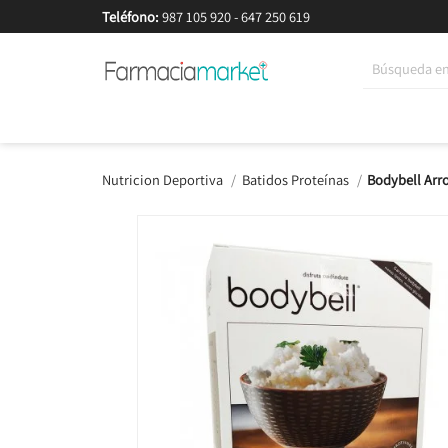
Teléfono:
987 105 920
-
647 250 619
Korean Beauty
Cosmética
Higiene
Dieté
Nutricion Deportiva
Batidos Proteínas
Bodybell Arr