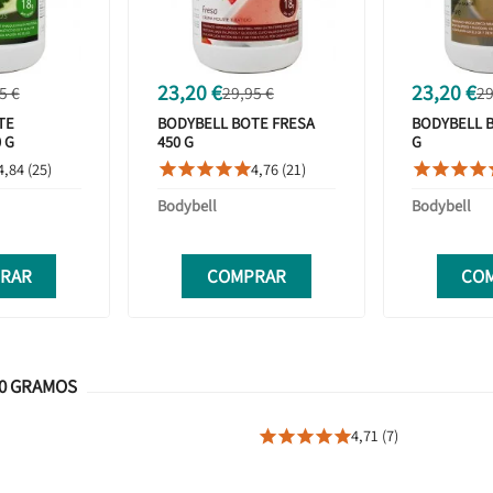
23,20 €
23,20 €
5 €
29,95 €
29
TE
BODYBELL BOTE FRESA
BODYBELL B
 G
450 G
G
4,84 (25)
4,76 (21)









Bodybell
Bodybell
RAR
COMPRAR
CO
50 GRAMOS
4,71 (7)




