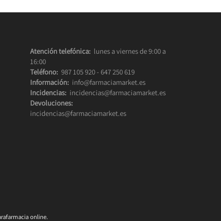
Atención telefónica:
lunes a viernes de 9:00 a
16:00
Teléfono:
987 105 920
-
647 250 619
Información:
info@farmaciamarket.es
Incidencias:
incidencias@farmaciamarket.es
Devoluciones:
incidencias@farmaciamarket.es
rafarmacia online.