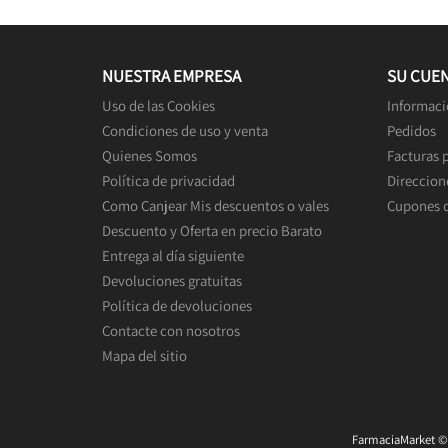
NUESTRA EMPRESA
SU CUE
Uso de las Cookies
Informaci
Condiciones de uso y venta
Pedidos
Quienes Somos
Facturas 
Política de privacidad
Direccion
Como Canjear Mis descuentos o vales
Cupones 
Descuento y Oferta en precio Barato
Entrega al día siguiente
Devoluciones gratuitas
Política de devoluciones
Contacte con nosotros
Mapa del sitio
FarmaciaMarket © 