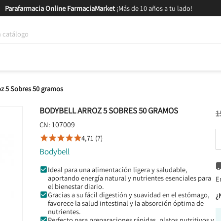
Parafarmacia Online FarmaciaMarket
¡Más de 10 años a tu lado!
tica y Nutrición
Bebés y Mamás
Salud
MARCAS
GAM
oz 5 Sobres 50 gramos
BODYBELL ARROZ 5 SOBRES 50 GRAMOS
1
107009
CN:
4,71 (7)





Bodybell
Ideal para una alimentación ligera y saludable,
aportando energía natural y nutrientes esenciales para
E
el bienestar diario.
Gracias a su fácil digestión y suavidad en el estómago,
¿
favorece la salud intestinal y la absorción óptima de
nutrientes.
Perfecto para preparaciones rápidas, platos nutritivos y