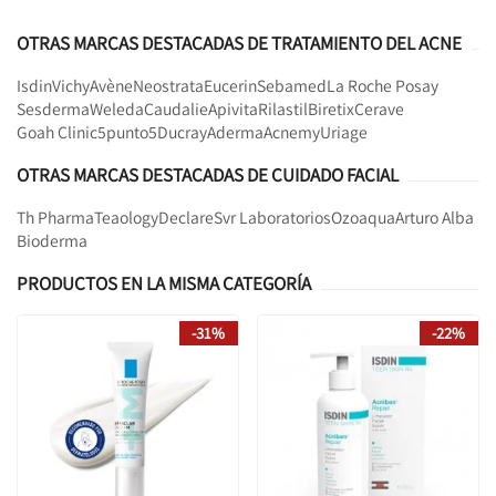
OTRAS MARCAS DESTACADAS DE TRATAMIENTO DEL ACNE
Isdin
Vichy
Avène
Neostrata
Eucerin
Sebamed
La Roche Posay
Sesderma
Weleda
Caudalie
Apivita
Rilastil
Biretix
Cerave
Goah Clinic
5punto5
Ducray
Aderma
Acnemy
Uriage
OTRAS MARCAS DESTACADAS DE CUIDADO FACIAL
Th Pharma
Teaology
Declare
Svr Laboratorios
Ozoaqua
Arturo Alba
Bioderma
PRODUCTOS EN LA MISMA CATEGORÍA
-31%
-22%