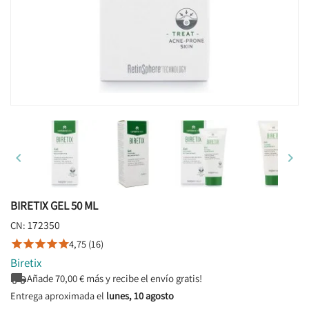


BIRETIX GEL 50 ML
172350
CN:
4,75 (16)





Biretix

Añade
70,00
€ más y recibe el envío gratis!
Entrega aproximada el
lunes, 10 agosto