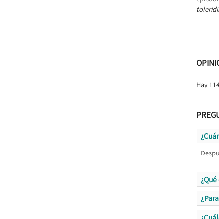
tolerid
OPINI
Hay 114
PREG
¿Cuán
Despu
¿Qué 
¿Para
¿Cuál