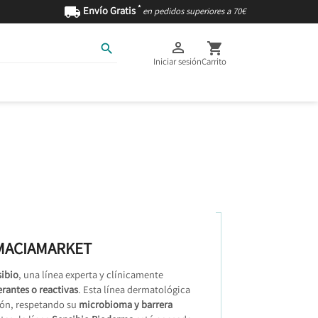
*

Envío Gratis
en pedidos superiores a 70€



Iniciar sesión
Carrito
AS
INGREDIENTES
RMACIAMARKET
ibio
, una línea experta y clínicamente
erantes o reactivas
. Esta línea dermatológica
ión, respetando su
microbioma y barrera