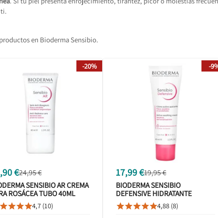
nea
. Si tu piel presenta enrojecimiento, tirantez, picor o molestias frecuen
ti.
productos en Bioderma Sensibio.
-20%
-9
,90 €
17,99 €
24,95 €
19,95 €
ODERMA SENSIBIO AR CREMA
BIODERMA SENSIBIO
RA ROSÁCEA TUBO 40ML
DEFENSIVE HIDRATANTE
CALMANTE TUBO 40ML
4,7 (10)
4,88 (8)








