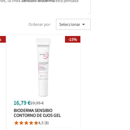
tes, la línea
Sensibio Bioderma
está pensada

Ordenar por:
Seleccionar
%
-15%
16,79 €
19,95 €
BIODERMA SENSIBIO
CONTORNO DE OJOS GEL
CREMA 15ML
4,5 (8)




