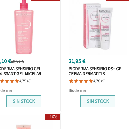
,10 €
21,95 €
19,95 €
ODERMA SENSIBIO GEL
BIODERMA SENSIBIO DS+ GEL
USSANT GEL MICELAR
CREMA DERMATITIS
MPIADOR 500ML
SEBORREICA TUBO 40ML
4,75 (8)
4,78 (9)









oderma
Bioderma
SIN STOCK
SIN STOCK
-16%