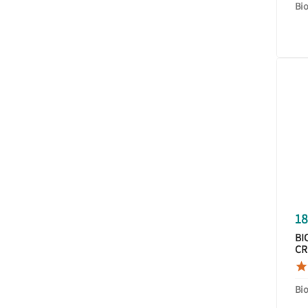
Bi
18
BI
CR
BR

Bi