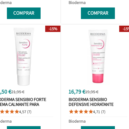
oderma
Bioderma
COMPRAR
COMPRAR
-15%
-1
,50 €
16,79 €
21,95 €
19,95 €
ODERMA SENSIBIO FORTE
BIODERMA SENSIBIO
EMA CALMANTE PARA
DEFENSIVE HIDRATANTE
OTES TUBO 40ML
CALMANTE PIEL SECA TUBO
4,57 (7)
4,71 (7)









40ML
oderma
Bioderma