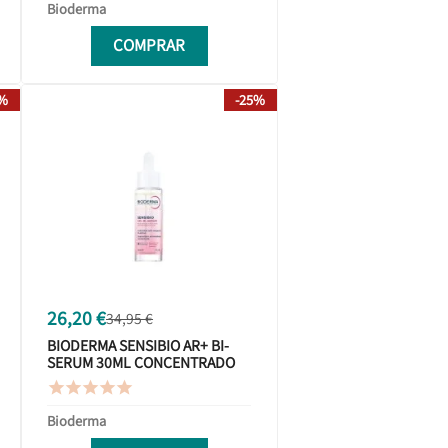
Bioderma
COMPRAR
5%
-25%
26,20 €
34,95 €
BIODERMA SENSIBIO AR+ BI-
SERUM 30ML CONCENTRADO
ANTI-ROJECES





Bioderma