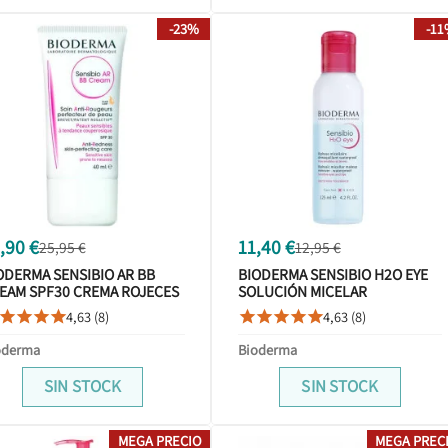
-23%
-1
,90 €
11,40 €
25,95 €
12,95 €
ODERMA SENSIBIO AR BB
BIODERMA SENSIBIO H2O EYE
EAM SPF30 CREMA ROJECES
SOLUCIÓN MICELAR
ML
DESMAQUILLANTE OJOS 125ML
4,63 (8)
4,63 (8)









oderma
Bioderma
SIN STOCK
SIN STOCK
MEGA PRECIO
MEGA PREC