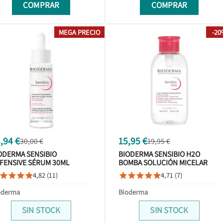
COMPRAR
COMPRAR
MEGA PRECIO
-2
,94 €
15,95 €
30,00 €
19,95 €
ODERMA SENSIBIO
BIODERMA SENSIBIO H2O
FENSIVE SÉRUM 30ML
BOMBA SOLUCIÓN MICELAR
PIEL SENSIBLE 500ML
4,82 (11)
4,71 (7)









oderma
Bioderma
SIN STOCK
SIN STOCK