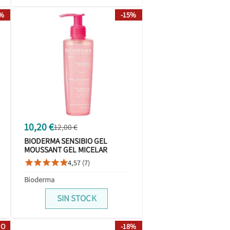
1%
-15%
10,20 €
12,00 €
BIODERMA SENSIBIO GEL
MOUSSANT GEL MICELAR
LIMPIADOR 200ML
4,57 (7)





Bioderma
SIN STOCK
IO
-18%