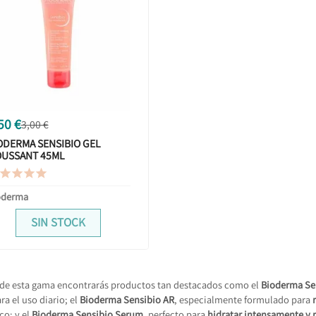
50 €
3,00 €
ODERMA SENSIBIO GEL
USSANT 45ML




oderma
SIN STOCK
de esta gama encontrarás productos tan destacados como el
Bioderma Se
ra el uso diario; el
Bioderma Sensibio AR
, especialmente formulado para
co; y el
Bioderma Sensibio Serum
, perfecto para
hidratar intensamente y r