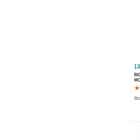
13
BI
MO
LI

Bi