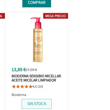
COMPRAR
0%
MEGA PRECIO
13,89 €
17,95 €
BIODERMA SENSIBIO MICELLAR
ACEITE MICELAR LIMPIADOR
CLEANSING OIL 150ML
4,6 (10)





Bioderma
SIN STOCK