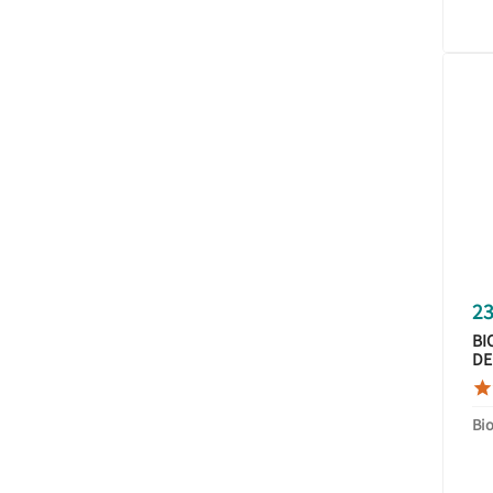
23
BI
DE

Bi