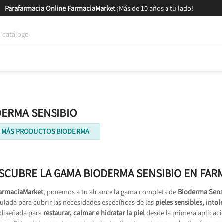
Parafarmacia Online FarmaciaMarket
¡Más de 10 años a tu lado!
tica y Nutrición
Bebés y Mamás
Salud
MARCAS
GAM
DERMA SENSIBIO
 MÁS PRODUCTOS BIODERMA
SCUBRE LA GAMA BIODERMA SENSIBIO EN FA
armaciaMarket
, ponemos a tu alcance la gama completa de
Bioderma Sens
ulada para cubrir las necesidades específicas de las
pieles sensibles, intol
 diseñada para
restaurar, calmar e hidratar la piel
desde la primera aplicac