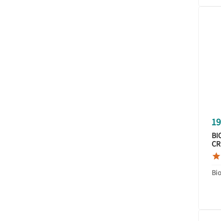
19
BI
CR
40

Bi