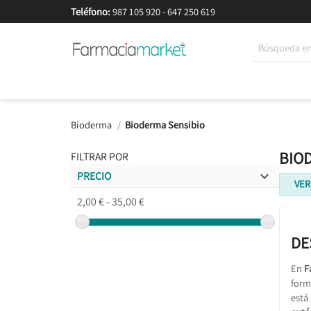
Teléfono:
987 105 920
-
647 250 619
Korean Beauty
Cosmética
Higiene
Dieté
Bioderma
Bioderma Sensibio
BIO
FILTRAR POR

PRECIO
VER

2,00 € - 35,00 €
DE
En
F
form
está