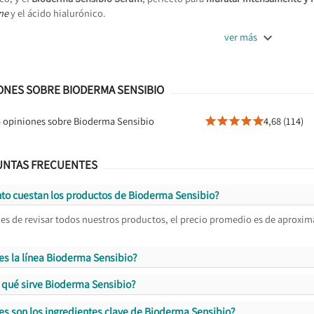
ine
y el ácido hialurónico.

ver más
ONES SOBRE BIODERMA SENSIBIO
 opiniones sobre Bioderma Sensibio
4,68 (114)





UNTAS FRECUENTES
to cuestan los productos de Bioderma Sensibio?
es de revisar todos nuestros productos, el precio promedio es de aproxi
es la línea Bioderma Sensibio?
 qué sirve Bioderma Sensibio?
es son los ingredientes clave de Bioderma Sensibio?