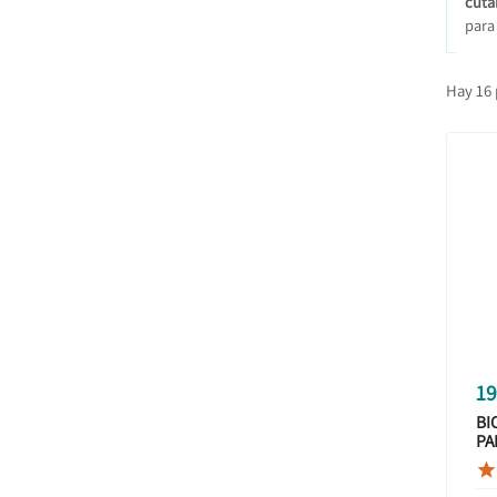
cutá
para 
Hay 16 
19
BI
PA
