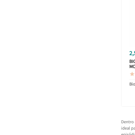
2,
BI
MO

Bi
Dentro 
ideal pa
episódi