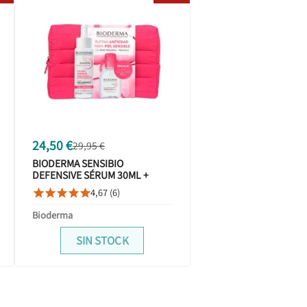
24,50 €
29,95 €
BIODERMA SENSIBIO
DEFENSIVE SÉRUM 30ML +
SENSIBIO H2O AGUA MICELAR
4,67 (6)





100ML
Bioderma
SIN STOCK