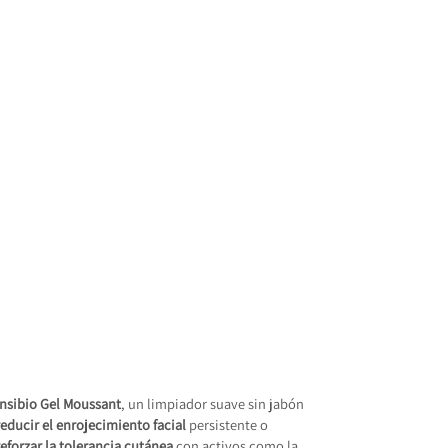
nsibio Gel Moussant
, un limpiador suave sin jabón
reducir el enrojecimiento facial
persistente o
eforzar la tolerancia cutánea
con activos como la