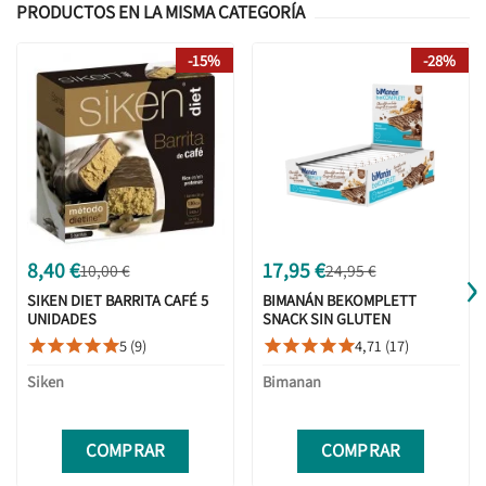
PRODUCTOS EN LA MISMA CATEGORÍA
-15%
-28%
›
8,40 €
17,95 €
10,00 €
24,95 €
SIKEN DIET BARRITA CAFÉ 5
BIMANÁN BEKOMPLETT
UNIDADES
SNACK SIN GLUTEN
CHOCOLATE CON LECHE 20
5 (9)
4,71 (17)










BARRITAS
Siken
Bimanan
COMPRAR
COMPRAR