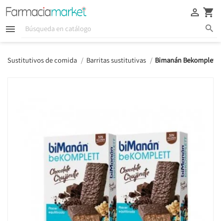





Sustitutivos de comida
Barritas sustitutivas
Bimanán Bekomplett Ba