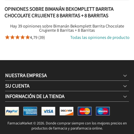
OPINIONES SOBRE BIMANÁN BEKOMPLETT BARRITA
CHOCOLATE CRUJIENTE 8 BARRITAS + 8 BARRITAS
Hay 39 opiniones sobre Bimanán Bekomplett Barrita Chocolate
Crujiente 8 Barritas + 8 Barritas
4,79 (39)
Todas las opiniones de producto





NUESTRA EMPRESA

SU CUENTA

INFORMACIÓN DE LA TIENDA
keyboard_arrow_down
BIMANÁN BEKOMPLETT BARRITA CHOCOLATE CRUJIENTE
8 BARRITAS + 8 BARRITAS
25,95 €
34,95 €
FarmaciaMarket © 2026. Donde comprar siempre con los mejores precios en
COMPRAR

productos de farmacia y parafarmacia online.
12,98 € / 100g