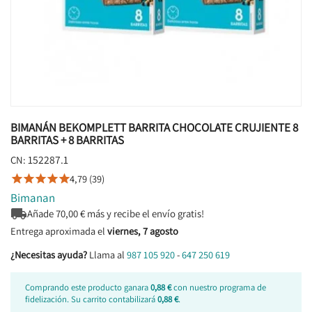
BIMANÁN BEKOMPLETT BARRITA CHOCOLATE CRUJIENTE 8
BARRITAS + 8 BARRITAS
152287.1
CN:
4,79 (39)





Bimanan

Añade
70,00
€ más y recibe el envío gratis!
Entrega aproximada el
viernes, 7 agosto
¿Necesitas ayuda?
Llama al
987 105 920
-
647 250 619
Comprando este producto ganara
0,88 €
con nuestro programa de
fidelización. Su carrito contabilizará
0,88 €
.