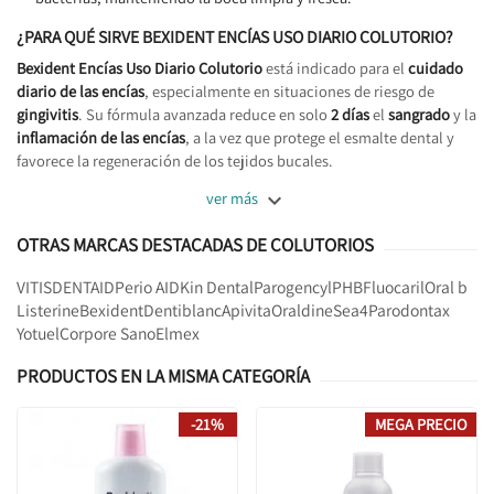
¿PARA QUÉ SIRVE BEXIDENT ENCÍAS USO DIARIO COLUTORIO?
Bexident Encías Uso Diario Colutorio
está indicado para el
cuidado
diario de las encías
, especialmente en situaciones de riesgo de
gingivitis
. Su fórmula avanzada reduce en solo
2 días
el
sangrado
y la
inflamación de las encías
, a la vez que protege el esmalte dental y
favorece la regeneración de los tejidos bucales.

ver más
OTRAS MARCAS DESTACADAS DE COLUTORIOS
VITIS
DENTAID
Perio AID
Kin Dental
Parogencyl
PHB
Fluocaril
Oral b
Listerine
Bexident
Dentiblanc
Apivita
Oraldine
Sea4
Parodontax
Yotuel
Corpore Sano
Elmex
PRODUCTOS EN LA MISMA CATEGORÍA
-21%
MEGA PRECIO