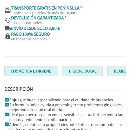
TRANSPORTE GRATIS EN PENÍNSULA *

* Aplicable a pedidos de más de 70,00€
DEVOLUCIÓN GARANTIZADA *

* 14 días naturales

ENVÍO DESDE SOLO 3,90 €
PAGO 100% SEGURO

en todas tus compras
COSMÉTICA E HIGIENE
HIGIENE BUCAL
BEXIDEN
DESCRIPCIÓN
Enjuague bucal especializado para el cuidado de las encías.
Su fórmula única ayuda a prevenir y tratar problemas gingivales,
mejorando la salud oral diaria.
Ideal para personas con encías sensibles, actúa fortaleciendo las
encías y reduciendo la inflamación.
Además, cuenta con propiedades antisépticas que combaten las
bacterias, manteniendo la boca limpia y fresca.