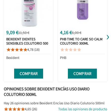
›
9,09 €
4,16 €
11,50 €
6,00 €
BEXIDENT DIENTES
PHB TIME TO CARE SO CALM
SENSIBLES COLUTORIO 500
COLUTORIO 300ML
ML
4,78 (18)










Bexident
PHB
COMPRAR
COMPRAR
OPINIONES SOBRE BEXIDENT ENCÍAS USO DIARIO
COLUTORIO 500ML
Hay 26 opiniones sobre Bexident Encías Uso Diario Colutorio 500ml
4,65 (26)
Todas las opiniones de producto




