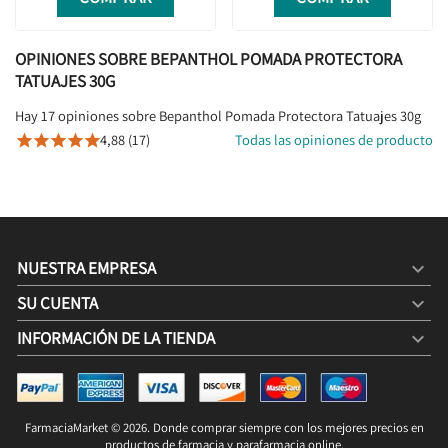
OPINIONES SOBRE BEPANTHOL POMADA PROTECTORA
TATUAJES 30G
Hay 17 opiniones sobre Bepanthol Pomada Protectora Tatuajes 30g
4,88 (17)
Todas las opiniones de producto





NUESTRA EMPRESA

SU CUENTA

INFORMACIÓN DE LA TIENDA
keyboard_arrow_down
BEPANTHOL POMADA PROTECTORA TATUAJES 30G
6,20 €
8,95 €
FarmaciaMarket © 2026. Donde comprar siempre con los mejores precios en
SIN STOCK

productos de farmacia y parafarmacia online.