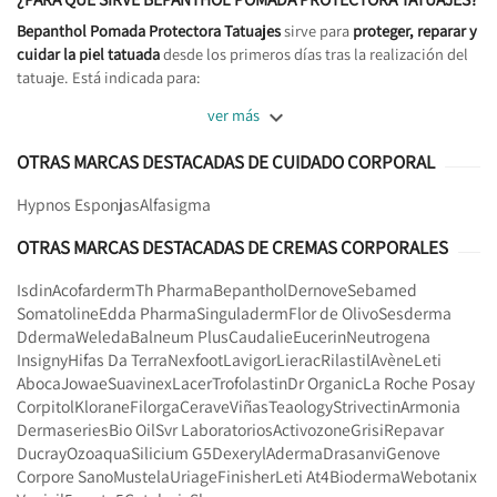
Bepanthol Pomada Protectora Tatuajes
sirve para
proteger, reparar y
cuidar la piel tatuada
desde los primeros días tras la realización del
tatuaje. Está indicada para:

ver más
OTRAS MARCAS DESTACADAS DE CUIDADO CORPORAL
Hypnos Esponjas
Alfasigma
OTRAS MARCAS DESTACADAS DE CREMAS CORPORALES
Isdin
Acofarderm
Th Pharma
Bepanthol
Dernove
Sebamed
Somatoline
Edda Pharma
Singuladerm
Flor de Olivo
Sesderma
Dderma
Weleda
Balneum Plus
Caudalie
Eucerin
Neutrogena
Insigny
Hifas Da Terra
Nexfoot
Lavigor
Lierac
Rilastil
Avène
Leti
Aboca
Jowae
Suavinex
Lacer
Trofolastin
Dr Organic
La Roche Posay
Corpitol
Klorane
Filorga
Cerave
Viñas
Teaology
Strivectin
Armonia
Dermaseries
Bio Oil
Svr Laboratorios
Activozone
Grisi
Repavar
Ducray
Ozoaqua
Silicium G5
Dexeryl
Aderma
Drasanvi
Genove
Corpore Sano
Mustela
Uriage
Finisher
Leti At4
Bioderma
Webotanix