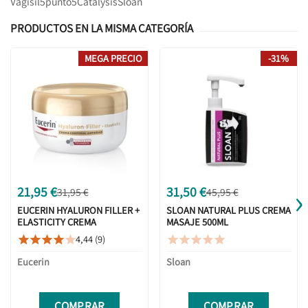
Vagisil
5punto5
Catalysis
Sloan
PRODUCTOS EN LA MISMA CATEGORÍA
MEGA PRECIO
-31%
›
21,95 €
31,50 €
31,95 €
45,95 €
EUCERIN HYALURON FILLER +
SLOAN NATURAL PLUS CREMA
ELASTICITY CREMA
MASAJE 500ML
CORPORAL ANTI-EDAD 200ML
4,44 (9)










Eucerin
Sloan
COMPRAR
COMPRAR