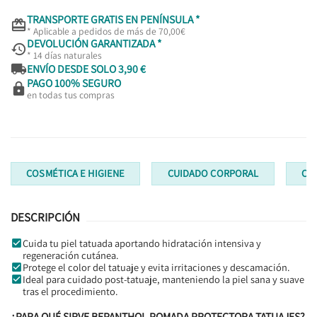
TRANSPORTE GRATIS EN PENÍNSULA *

* Aplicable a pedidos de más de 70,00€
DEVOLUCIÓN GARANTIZADA *

* 14 días naturales

ENVÍO DESDE SOLO 3,90 €
PAGO 100% SEGURO

en todas tus compras
COSMÉTICA E HIGIENE
CUIDADO CORPORAL
CR
DESCRIPCIÓN
Cuida tu piel tatuada aportando hidratación intensiva y
regeneración cutánea.
Protege el color del tatuaje y evita irritaciones y descamación.
Ideal para cuidado post-tatuaje, manteniendo la piel sana y suave
tras el procedimiento.
¿PARA QUÉ SIRVE BEPANTHOL POMADA PROTECTORA TATUAJES?