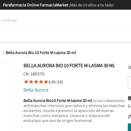
Parafarmacia Online FarmaciaMarket
¡Más de 10 años a tu lado!
tica y Nutrición
Bebés y Mamás
Salud
MARCAS
GAM
s
Bella Aurora Bio 10 Forte M-Lasma 30 ml
BELLA AURORA BIO 10 FORTE M-LASMA 30 ML
3
180570
CN:
4,89 (18)





Bella Aurora
Bella Aurora Bio10 Forte M-lasma 30 ml
es un tratamiento
antimanchas intensivo que reduce y elimina las manchas
E
existentes. Ayuda a prevenir la aparición de nuevas
manchas como melasma, cloasma o máscara del
¿
embarazo que son de origen hormonal.