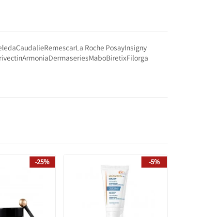
eleda
Caudalie
Remescar
La Roche Posay
Insigny
rivectin
Armonia
Dermaseries
Mabo
Biretix
Filorga
-25%
-5%