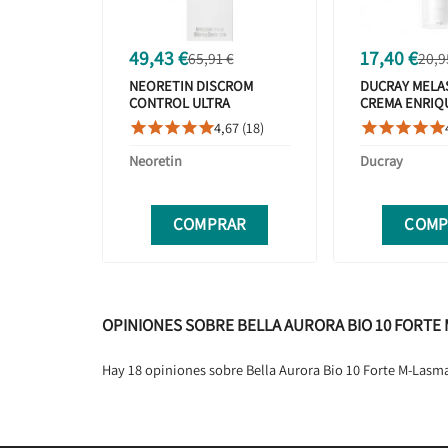
49,43 €
17,40 €
65,91 €
20,9
NEORETIN DISCROM
DUCRAY MELA
CONTROL ULTRA
CREMA ENRIQ
EMULSION 30 ML
50+ 40ML
4,67 (18)










Neoretin
Ducray
COMPRAR
COMP
OPINIONES SOBRE BELLA AURORA BIO 10 FORTE 
Hay 18 opiniones sobre Bella Aurora Bio 10 Forte M-Lasm