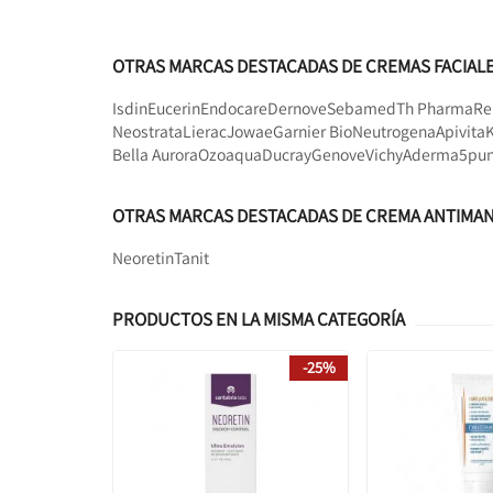
OTRAS MARCAS DESTACADAS DE CREMAS FACIAL
Isdin
Eucerin
Endocare
Dernove
Sebamed
Th Pharma
Re
Neostrata
Lierac
Jowae
Garnier Bio
Neutrogena
Apivita
Bella Aurora
Ozoaqua
Ducray
Genove
Vichy
Aderma
5pun
OTRAS MARCAS DESTACADAS DE CREMA ANTIMA
Neoretin
Tanit
PRODUCTOS EN LA MISMA CATEGORÍA
-25%