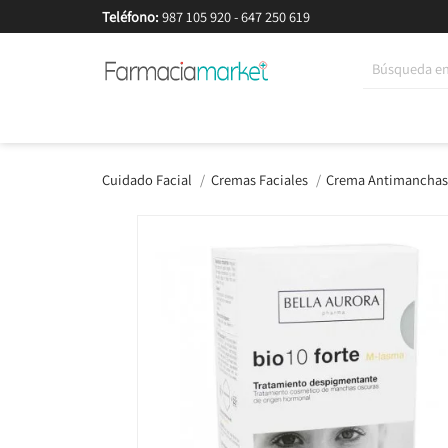
Teléfono:
987 105 920
-
647 250 619
Korean Beauty
Cosmética
Higiene
Dieté
Cuidado Facial
Cremas Faciales
Crema Antimancha