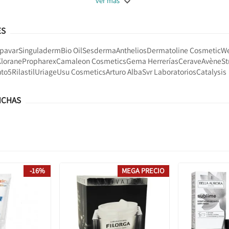

ver más
ES
pavar
Singuladerm
Bio Oil
Sesderma
Anthelios
Dermatoline Cosmetic
W
Klorane
Propharex
Camaleon Cosmetics
Gema Herrerías
Cerave
Avène
St
to5
Rilastil
Uriage
Usu Cosmetics
Arturo Alba
Svr Laboratorios
Catalysis
NCHAS
-16%
MEGA PRECIO