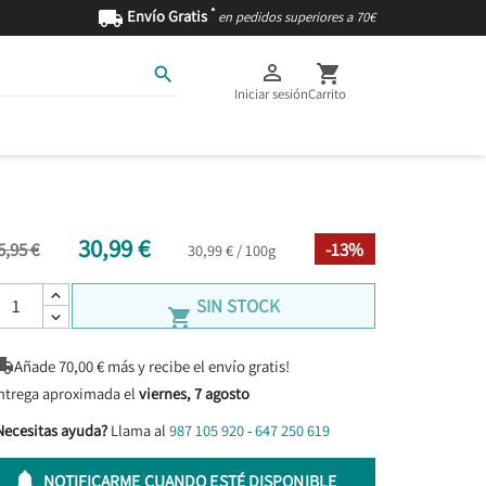
*

Envío Gratis
en pedidos superiores a 70€



Iniciar sesión
Carrito
AS
INGREDIENTES
30,99 €
5,95 €
-13%
30,99 € / 100g
SIN STOCK


Añade
70,00
€ más y recibe el envío gratis!
ntrega aproximada el
viernes, 7 agosto
Necesitas ayuda?
Llama al
987 105 920
-
647 250 619

NOTIFICARME CUANDO ESTÉ DISPONIBLE