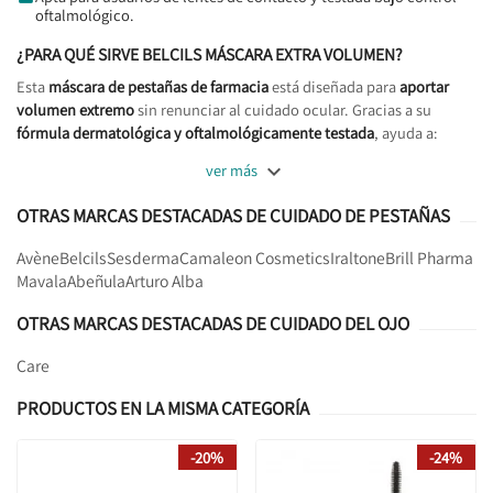
oftalmológico.
¿PARA QUÉ SIRVE BELCILS MÁSCARA EXTRA VOLUMEN?
Esta
máscara de pestañas de farmacia
está diseñada para
aportar
volumen extremo
sin renunciar al cuidado ocular. Gracias a su
fórmula dermatológica y oftalmológicamente testada
, ayuda a:

ver más
OTRAS MARCAS DESTACADAS DE CUIDADO DE PESTAÑAS
Avène
Belcils
Sesderma
Camaleon Cosmetics
Iraltone
Brill Pharma
Mavala
Abeñula
Arturo Alba
OTRAS MARCAS DESTACADAS DE CUIDADO DEL OJO
Care
PRODUCTOS EN LA MISMA CATEGORÍA
-20%
-24%