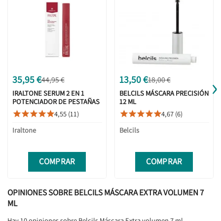
›
35,95 €
13,50 €
44,95 €
18,00 €
IRALTONE SERUM 2 EN 1
BELCILS MÁSCARA PRECISIÓN
POTENCIADOR DE PESTAÑAS
12 ML
Y CEJAS 10ML
4,55 (11)
4,67 (6)










Iraltone
Belcils
COMPRAR
COMPRAR
OPINIONES SOBRE BELCILS MÁSCARA EXTRA VOLUMEN 7
ML
Hay 10 opiniones sobre Belcils Máscara Extra volumen 7 ml