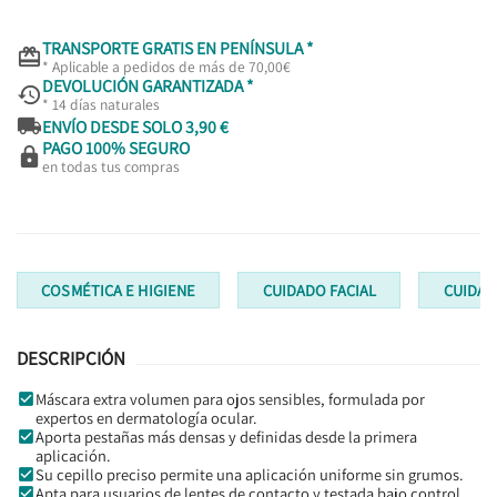
TRANSPORTE GRATIS EN PENÍNSULA *

* Aplicable a pedidos de más de 70,00€
DEVOLUCIÓN GARANTIZADA *

* 14 días naturales

ENVÍO DESDE SOLO 3,90 €
PAGO 100% SEGURO

en todas tus compras
COSMÉTICA E HIGIENE
CUIDADO FACIAL
CUIDAD
DESCRIPCIÓN
Máscara extra volumen para ojos sensibles, formulada por
expertos en dermatología ocular.
Aporta pestañas más densas y definidas desde la primera
aplicación.
Su cepillo preciso permite una aplicación uniforme sin grumos.
Apta para usuarios de lentes de contacto y testada bajo control