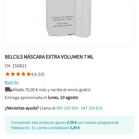
BELCILS MÁSCARA EXTRA VOLUMEN 7 ML
150821
CN:
4,6 (10)





Belcils

Añade
70,00
€ más y recibe el envío gratis!
Entrega aproximada el
lunes, 10 agosto
¿Necesitas ayuda?
Llama al
987 105 920
-
647 250 619
Comprando este producto ganara
0,39 €
con nuestro programa de
fidelización. Su carrito contabilizará
0,39 €
.