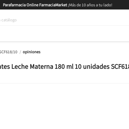
Parafarmacia Online FarmaciaMarket
¡Más de 10 años a tu lado!
tica y Nutrición
Bebés y Mamás
Salud
MARCAS
GAM
 SCF618/10
opiniones
ntes Leche Materna 180 ml 10 unidades SCF61