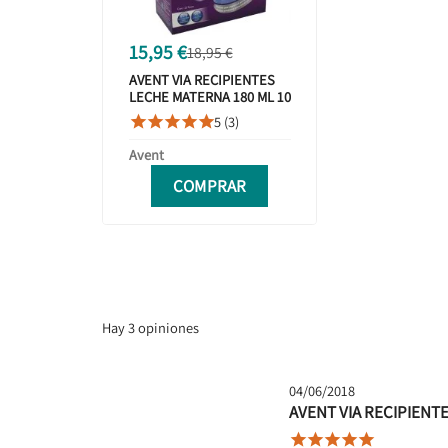
15,95 €
18,95 €
AVENT VIA RECIPIENTES
LECHE MATERNA 180 ML 10
UNIDADES SCF618/10
5 (3)





Avent
COMPRAR
Hay 3 opiniones
04/06/2018
AVENT VIA RECIPIENT




