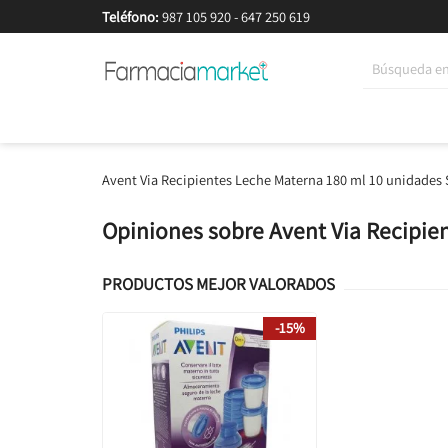
Teléfono:
987 105 920
-
647 250 619
Korean Beauty
Cosmética
Higiene
Dieté
Avent Via Recipientes Leche Materna 180 ml 10 unidades
Opiniones sobre Avent Via Recipie
PRODUCTOS MEJOR VALORADOS
-15%