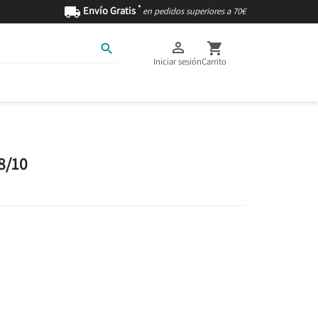
*

Envío Gratis
en pedidos superiores a 70€



Iniciar sesión
Carrito
AS
INGREDIENTES
8/10