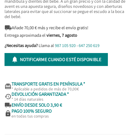
mandíbula y dientes del bebe. A un gran precio y con la calidad de
avent es una apuesta segura, diseños novedosos y con aberturas
laterales para evitar que al succionar se pegue el escudo a la boca
del bebé.

Añade
70,00
€ más y recibe el envío gratis!
Entrega aproximada el
viernes, 7 agosto
¿Necesitas ayuda?
Llama al
987 105 920
-
647 250 619

NOTIFICARME CUANDO ESTÉ DISPONIBLE
TRANSPORTE GRATIS EN PENÍNSULA *

* Aplicable a pedidos de más de 70,00€
DEVOLUCIÓN GARANTIZADA *

* 14 días naturales

ENVÍO DESDE SOLO 3,90 €
PAGO 100% SEGURO

en todas tus compras