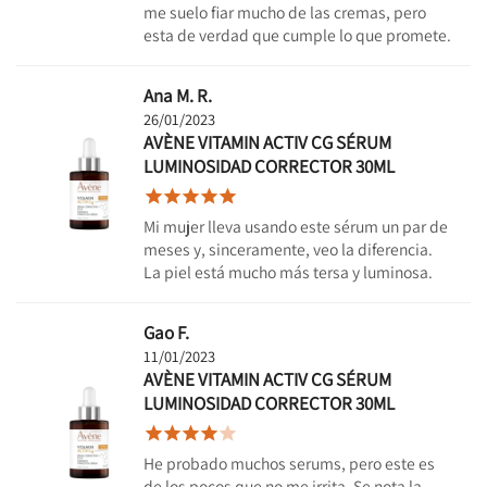
me suelo fiar mucho de las cremas, pero
esta de verdad que cumple lo que promete.
Ana M. R.
26/01/2023
AVÈNE VITAMIN ACTIV CG SÉRUM
LUMINOSIDAD CORRECTOR 30ML





Mi mujer lleva usando este sérum un par de
meses y, sinceramente, veo la diferencia.
La piel está mucho más tersa y luminosa.
Gao F.
11/01/2023
AVÈNE VITAMIN ACTIV CG SÉRUM
LUMINOSIDAD CORRECTOR 30ML





He probado muchos serums, pero este es
de los pocos que no me irrita. Se nota la