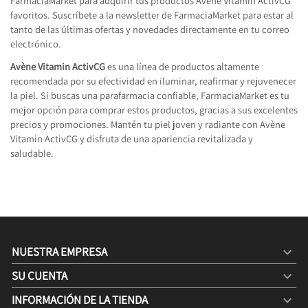
FarmaciaMarket para adquirir tus productos Avène Vitamin ActivCG
favoritos. Suscríbete a la newsletter de FarmaciaMarket para estar al
tanto de las últimas ofertas y novedades directamente en tu correo
electrónico.
Avène Vitamin ActivCG
es una línea de productos altamente
recomendada por su efectividad en iluminar, reafirmar y rejuvenecer
la piel. Si buscas una parafarmacia confiable, FarmaciaMarket es tu
mejor opción para comprar estos productos, gracias a sus excelentes
precios y promociones. Mantén tu piel joven y radiante con Avène
Vitamin ActivCG y disfruta de una apariencia revitalizada y
saludable.
NUESTRA EMPRESA

SU CUENTA

INFORMACIÓN DE LA TIENDA
keyboard_arrow_down