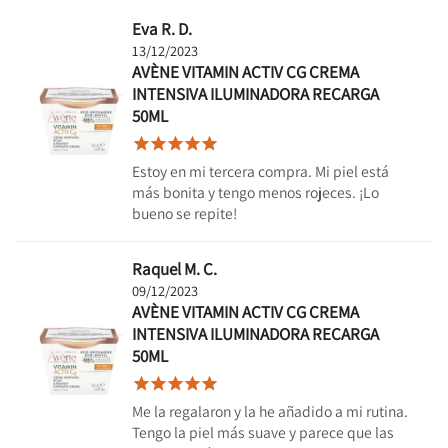
Eva R. D.
13/12/2023
AVÈNE VITAMIN ACTIV CG CREMA
INTENSIVA ILUMINADORA RECARGA
50ML





Estoy en mi tercera compra. Mi piel está
más bonita y tengo menos rojeces. ¡Lo
bueno se repite!
Raquel M. C.
09/12/2023
AVÈNE VITAMIN ACTIV CG CREMA
INTENSIVA ILUMINADORA RECARGA
50ML





Me la regalaron y la he añadido a mi rutina.
Tengo la piel más suave y parece que las