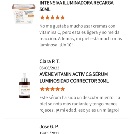
INTENSIVA ILUMINADORA RECARGA
50ML





No me gustaba mucho usar cremas con
vitamina C, pero esta es ligera y no me da
reacción. Además, mi piel está mucho más
luminosa. ¡Un 10!
Clara P. T.
05/06/2023
AVÈNE VITAMIN ACTIV CG SÉRUM
LUMINOSIDAD CORRECTOR 30ML





Este sérum ha sido un descubrimiento. La
piel se nota más radiante y tengo menos
rojeces. ¡A mi edad, eso ya es un milagro!
Jose G. P.
19/05/2023