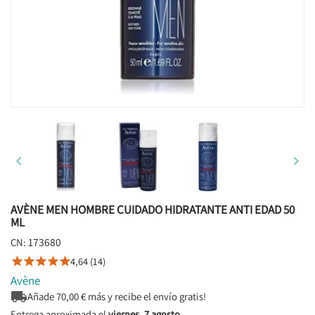


AVÈNE MEN HOMBRE CUIDADO HIDRATANTE ANTI EDAD 50
ML
173680
CN:
4,64 (14)





Avène

Añade
70,00
€ más y recibe el envío gratis!
Entrega aproximada el
viernes, 7 agosto