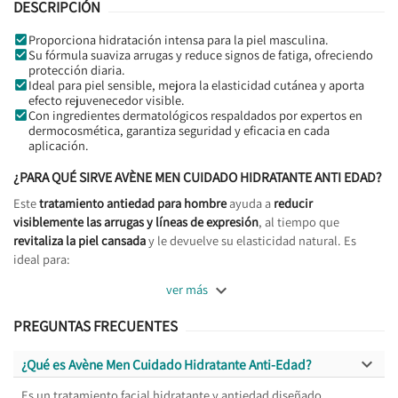
DESCRIPCIÓN
Proporciona hidratación intensa para la piel masculina.
Su fórmula suaviza arrugas y reduce signos de fatiga, ofreciendo
protección diaria.
Ideal para piel sensible, mejora la elasticidad cutánea y aporta
efecto rejuvenecedor visible.
Con ingredientes dermatológicos respaldados por expertos en
dermocosmética, garantiza seguridad y eficacia en cada
aplicación.
¿PARA QUÉ SIRVE AVÈNE MEN CUIDADO HIDRATANTE ANTI EDAD?
Este
tratamiento antiedad para hombre
ayuda a
reducir
visiblemente las arrugas y líneas de expresión
, al tiempo que
revitaliza la piel cansada
y le devuelve su elasticidad natural. Es
ideal para:

ver más
PREGUNTAS FRECUENTES

¿Qué es Avène Men Cuidado Hidratante Anti-Edad?
Es un tratamiento facial hidratante y antiedad diseñado