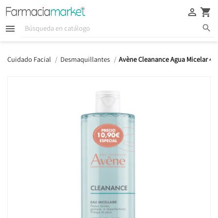





Cuidado Facial
Desmaquillantes
Avène Cleanance Agua Micelar 40