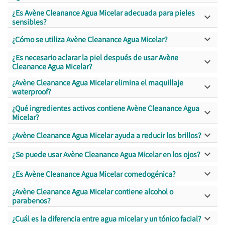
¿Es Avène Cleanance Agua Micelar adecuada para pieles

sensibles?

¿Cómo se utiliza Avène Cleanance Agua Micelar?
¿Es necesario aclarar la piel después de usar Avène

Cleanance Agua Micelar?
¿Avène Cleanance Agua Micelar elimina el maquillaje

waterproof?
¿Qué ingredientes activos contiene Avène Cleanance Agua

Micelar?

¿Avène Cleanance Agua Micelar ayuda a reducir los brillos?

¿Se puede usar Avène Cleanance Agua Micelar en los ojos?

¿Es Avène Cleanance Agua Micelar comedogénica?
¿Avène Cleanance Agua Micelar contiene alcohol o

parabenos?

¿Cuál es la diferencia entre agua micelar y un tónico facial?