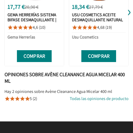
›
17,77 €
18,34 €
20,90 €
27,79 €
GEMA HERRERÍAS SISTEMA
USU COSMETICS ACEITE
BIFASE DESMAQUILLANTE |
DESMAQUILLANTE NATURAL
OJOS Y LABIOS 150ML
100ML
4,6 (10)
4,68 (19)










Gema Herrerías
Usu Cosmetics
COMPRAR
COMPRAR
OPINIONES SOBRE AVÈNE CLEANANCE AGUA MICELAR 400
ML
Hay 2 opiniones sobre Avène Cleanance Agua Micelar 400 ml
5 (2)
Todas las opiniones de producto




