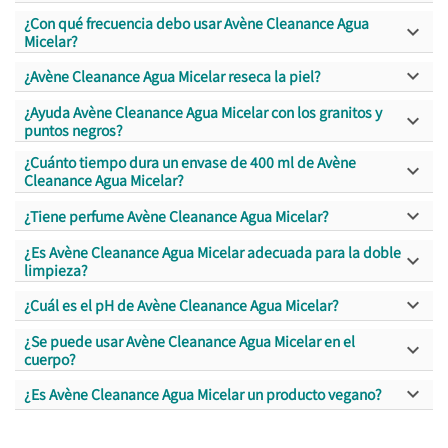
¿Con qué frecuencia debo usar Avène Cleanance Agua

Micelar?

¿Avène Cleanance Agua Micelar reseca la piel?
¿Ayuda Avène Cleanance Agua Micelar con los granitos y

puntos negros?
¿Cuánto tiempo dura un envase de 400 ml de Avène

Cleanance Agua Micelar?

¿Tiene perfume Avène Cleanance Agua Micelar?
¿Es Avène Cleanance Agua Micelar adecuada para la doble

limpieza?

¿Cuál es el pH de Avène Cleanance Agua Micelar?
¿Se puede usar Avène Cleanance Agua Micelar en el

cuerpo?

¿Es Avène Cleanance Agua Micelar un producto vegano?