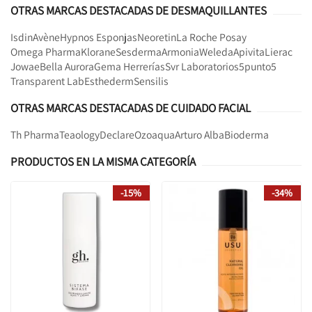
OTRAS MARCAS DESTACADAS DE DESMAQUILLANTES
Isdin
Avène
Hypnos Esponjas
Neoretin
La Roche Posay
Omega Pharma
Klorane
Sesderma
Armonia
Weleda
Apivita
Lierac
Jowae
Bella Aurora
Gema Herrerías
Svr Laboratorios
5punto5
Transparent Lab
Esthederm
Sensilis
OTRAS MARCAS DESTACADAS DE CUIDADO FACIAL
Th Pharma
Teaology
Declare
Ozoaqua
Arturo Alba
Bioderma
PRODUCTOS EN LA MISMA CATEGORÍA
-15%
-34%