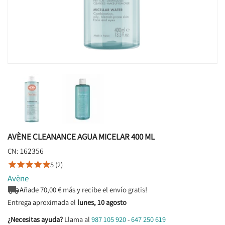
AVÈNE CLEANANCE AGUA MICELAR 400 ML
162356
CN:
5 (2)





Avène

Añade
70,00
€ más y recibe el envío gratis!
Entrega aproximada el
lunes, 10 agosto
¿Necesitas ayuda?
Llama al
987 105 920
-
647 250 619