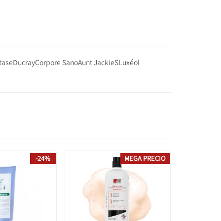
tase
Ducray
Corpore Sano
Aunt JackieS
Luxéol
-24%
MEGA PRECIO