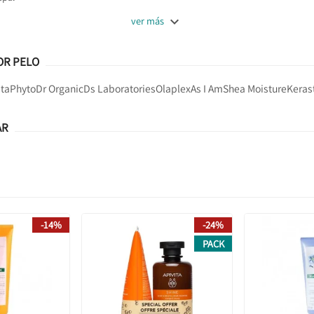

ver más
OR PELO
ita
Phyto
Dr Organic
Ds Laboratories
Olaplex
As I Am
Shea Moisture
Keras
AR
-14%
-24%
PACK