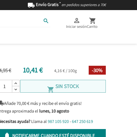
*

Envío Gratis
en pedidos superiores a 70€



Iniciar sesión
Carrito
AS
INGREDIENTES
10,41 €
4,95 €
-30%
4,16 € / 100g
SIN STOCK


Añade
70,00
€ más y recibe el envío gratis!
ntrega aproximada el
lunes, 10 agosto
Necesitas ayuda?
Llama al
987 105 920
-
647 250 619

NOTIFICARME CUANDO ESTÉ DISPONIBLE