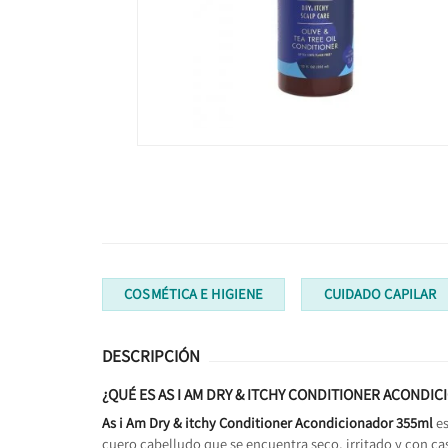
COSMÉTICA E HIGIENE
CUIDADO CAPILAR
DESCRIPCIÓN
¿QUÉ ES AS I AM DRY & ITCHY CONDITIONER ACONDI
As i Am Dry & itchy Conditioner Acondicionador 355ml
e
cuero cabelludo que se encuentra seco, irritado y con ca