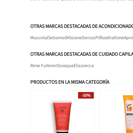
OTRAS MARCAS DESTACADAS DE ACONDICIONAD
Mussvital
Sebamed
Klorane
Dercos
Pilfood
Iraltone
Apiv
OTRAS MARCAS DESTACADAS DE CUIDADO CAPIL
Rene Furterer
Ozoaqua
Elizavecca
PRODUCTOS EN LA MISMA CATEGORÍA
-30%