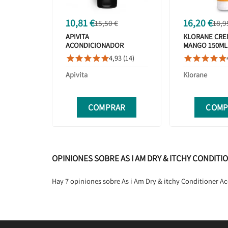
10,81 €
16,20 €
15,50 €
18,9
APIVITA
KLORANE CRE
ACONDICIONADOR
MANGO 150ML
SELLADOR COLOR 150ML
4,93 (14)










Apivita
Klorane
COMPRAR
COMP
OPINIONES SOBRE AS I AM DRY & ITCHY CONDIT
Hay 7 opiniones sobre As i Am Dry & itchy Conditioner 