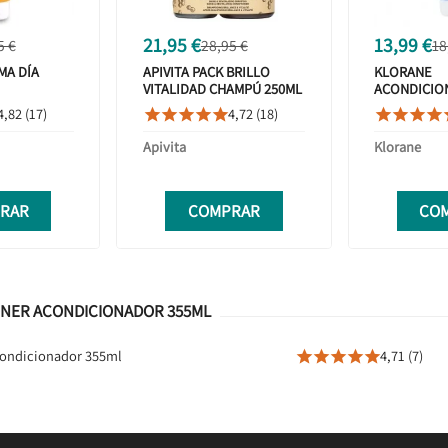
21,95 €
13,99 €
5 €
28,95 €
18
MA DÍA
APIVITA PACK BRILLO
KLORANE
VITALIDAD CHAMPÚ 250ML
ACONDICIO
+ ACONDICIONADOR
200ML
4,82 (17)
4,72 (18)









150ML
Apivita
Klorane
RAR
COMPRAR
CO
IONER ACONDICIONADOR 355ML
Acondicionador 355ml
4,71 (7)




