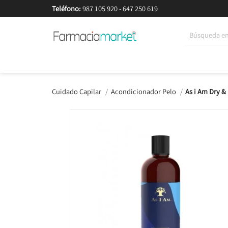
Teléfono:
987 105 920
-
647 250 619
Korean Beauty
Cosmética
Higiene
Dieté
Cuidado Capilar
Acondicionador Pelo
As i Am Dry &