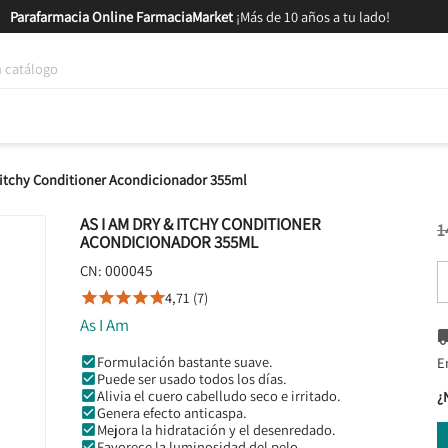
Parafarmacia Online FarmaciaMarket
¡Más de 10 años a tu lado!
tica y Nutrición
Bebés y Mamás
Salud
MARCAS
GAM
 itchy Conditioner Acondicionador 355ml
AS I AM DRY & ITCHY CONDITIONER
1
ACONDICIONADOR 355ML
000045
CN:
4,71 (7)





As I Am
Formulación bastante suave.
E
Puede ser usado todos los días.
Alivia el cuero cabelludo seco e irritado.
¿
Genera efecto anticaspa.
Mejora la hidratación y el desenredado.
Favorece la luminosidad del pelo.