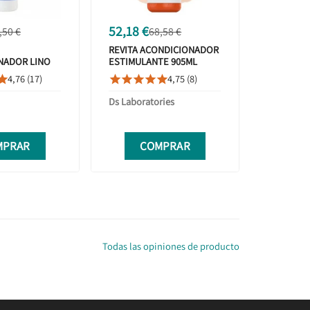
52,18 €
,50 €
68,58 €
REVITA ACONDICIONADOR
NADOR LINO
ESTIMULANTE 905ML
TAMAÑO PROMOCIÓN
4,76 (17)
4,75 (8)






Ds Laboratories
MPRAR
COMPRAR
Todas las opiniones de producto