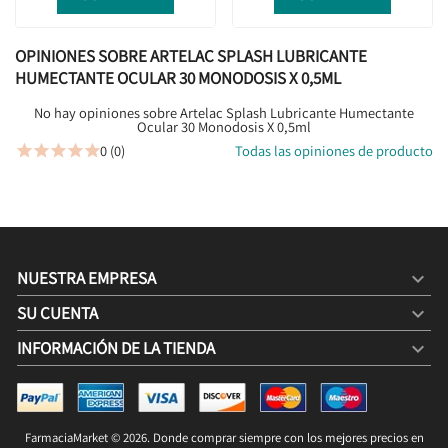
OPINIONES SOBRE ARTELAC SPLASH LUBRICANTE
HUMECTANTE OCULAR 30 MONODOSIS X 0,5ML
No hay opiniones sobre Artelac Splash Lubricante Humectante
Ocular 30 Monodosis X 0,5ml
0 (0)
Todas las opiniones de producto





NUESTRA EMPRESA

SU CUENTA

INFORMACIÓN DE LA TIENDA
keyboard_arrow_down
ARTELAC SPLASH LUBRICANTE HUMECTANTE OCULAR
30 MONODOSIS X 0,5ML
8,40 €
10,40 €
FarmaciaMarket © 2026. Donde comprar siempre con los mejores precios en
COMPRAR