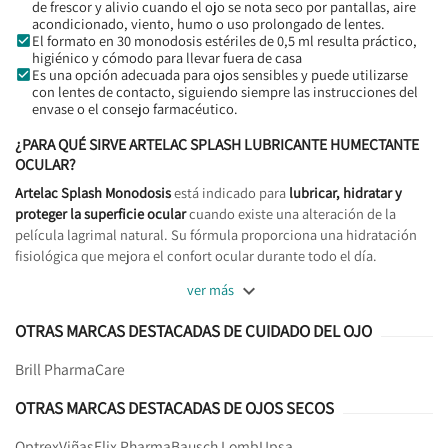
de frescor y alivio cuando el ojo se nota seco por pantallas, aire
acondicionado, viento, humo o uso prolongado de lentes.
El formato en 30 monodosis estériles de 0,5 ml resulta práctico,
higiénico y cómodo para llevar fuera de casa
Es una opción adecuada para ojos sensibles y puede utilizarse
con lentes de contacto, siguiendo siempre las instrucciones del
envase o el consejo farmacéutico.
¿PARA QUÉ SIRVE ARTELAC SPLASH LUBRICANTE HUMECTANTE
OCULAR?
Artelac Splash Monodosis
está indicado para
lubricar, hidratar y
proteger la superficie ocular
cuando existe una alteración de la
película lagrimal natural. Su fórmula proporciona una hidratación
fisiológica que mejora el confort ocular durante todo el día.

ver más
OTRAS MARCAS DESTACADAS DE CUIDADO DEL OJO
Brill Pharma
Care
OTRAS MARCAS DESTACADAS DE OJOS SECOS
Optrex
Viñas
Elix Pharma
Bausch Lomb
Upsa