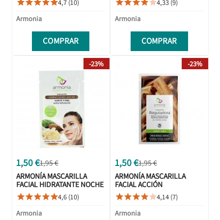
4,7 (10)
4,33 (9)










SOBRE
Armonia
Armonia
COMPRAR
COMPRAR
-23%
-23%
1,50 €
1,50 €
1,95 €
1,95 €
ARMONÍA MASCARILLA
ARMONÍA MASCARILLA
FACIAL HIDRATANTE NOCHE
FACIAL ACCIÓN
KARITÉ PINO 1 SOBRE
REGULADORA JENGIBRE
4,6 (10)
4,14 (7)










CANELA 1 SOBRE
Armonia
Armonia