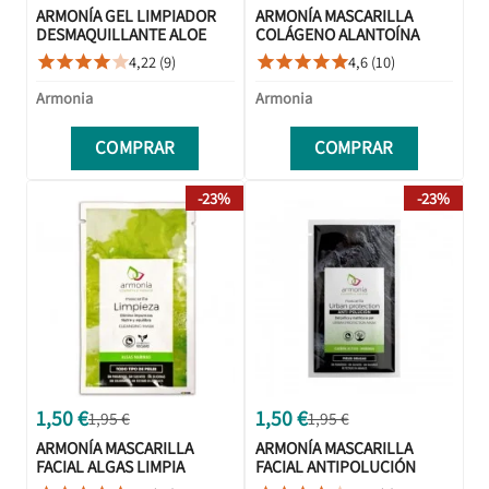
ARMONÍA GEL LIMPIADOR
ARMONÍA MASCARILLA
DESMAQUILLANTE ALOE
COLÁGENO ALANTOÍNA
VERA 150G
VITAMINA E 1 SOBRE
4,22 (9)
4,6 (10)










Armonia
Armonia
COMPRAR
COMPRAR
-23%
-23%
1,50 €
1,50 €
1,95 €
1,95 €
ARMONÍA MASCARILLA
ARMONÍA MASCARILLA
FACIAL ALGAS LIMPIA
FACIAL ANTIPOLUCIÓN
PURIFICA 1 SOBRE
CARBÓN ACTIVO MORINGA 1