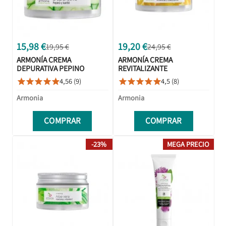
15,98 €
19,20 €
19,95 €
24,95 €
ARMONÍA CREMA
ARMONÍA CREMA
DEPURATIVA PEPINO
REVITALIZANTE
KARITÉ 50ML
ISOFLAVONAS COENZIMA
4,56 (9)
4,5 (8)










Q10 50ML
Armonia
Armonia
COMPRAR
COMPRAR
-23%
MEGA PRECIO