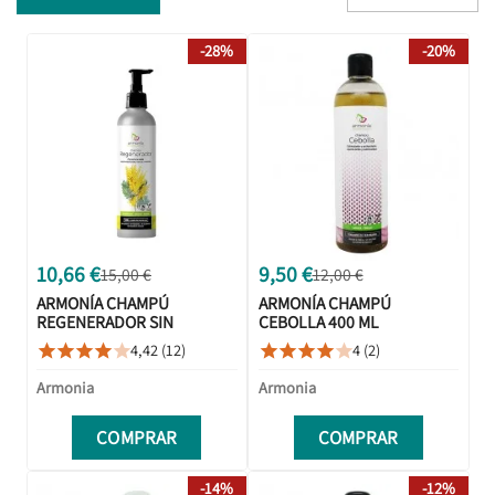
-28%
-20%
10,66 €
9,50 €
15,00 €
12,00 €
ARMONÍA CHAMPÚ
ARMONÍA CHAMPÚ
REGENERADOR SIN
CEBOLLA 400 ML
SULFATOS 250 ML
4,42 (12)
4 (2)










Armonia
Armonia
COMPRAR
COMPRAR
-14%
-12%