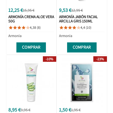
12,25 €
9,53 €
15,95 €
12,95 €
ARMONÍA CREMA ALOE VERA
ARMONÍA JABÓN FACIAL
50G
ARCILLA GRIS 150ML
4,38 (8)
4,4 (10)










Armonia
Armonia
COMPRAR
COMPRAR
-10%
-23%
8,95 €
1,50 €
9,95 €
1,95 €