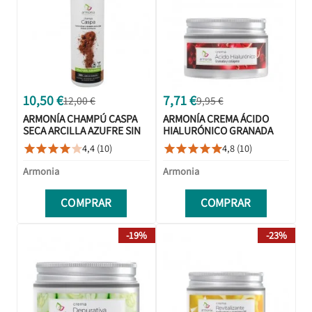
10,50 €
7,71 €
12,00 €
9,95 €
ARMONÍA CHAMPÚ CASPA
ARMONÍA CREMA ÁCIDO
SECA ARCILLA AZUFRE SIN
HIALURÓNICO GRANADA
SULFATOS 250 ML
COLÁGENO 50ML
4,4 (10)
4,8 (10)










Armonia
Armonia
COMPRAR
COMPRAR
-19%
-23%