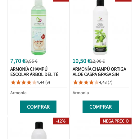
7,70 €
10,50 €
8,95 €
12,00 €
ARMONÍA CHAMPÚ
ARMONÍA CHAMPÚ ORTIGA
ESCOLAR ÁRBOL DEL TÉ
ALOE CASPA GRASA SIN
250 ML
SULFATOS 300 ML
4,44 (9)
4,43 (7)










Armonia
Armonia
COMPRAR
COMPRAR
-12%
MEGA PRECIO