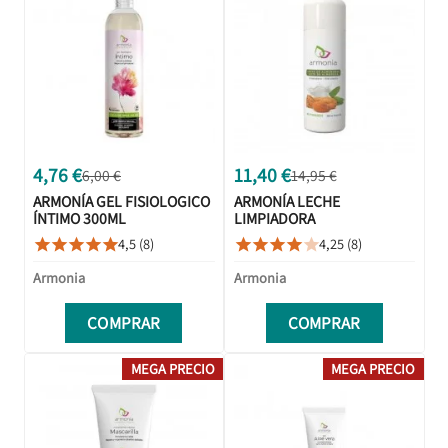
4,76 €
11,40 €
6,00 €
14,95 €
ARMONÍA GEL FISIOLOGICO
ARMONÍA LECHE
ÍNTIMO 300ML
LIMPIADORA
DESMAQUILLANTE
4,5 (8)
4,25 (8)










ALMENDRAS DULCES ALOE
VERA 250ML
Armonia
Armonia
COMPRAR
COMPRAR
MEGA PRECIO
MEGA PRECIO