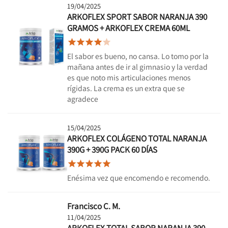
19/04/2025
ARKOFLEX SPORT SABOR NARANJA 390
GRAMOS + ARKOFLEX CREMA 60ML





El sabor es bueno, no cansa. Lo tomo por la
mañana antes de ir al gimnasio y la verdad
es que noto mis articulaciones menos
rígidas. La crema es un extra que se
agradece
15/04/2025
ARKOFLEX COLÁGENO TOTAL NARANJA
390G + 390G PACK 60 DÍAS





Enésima vez que encomendo e recomendo.
Francisco C. M.
11/04/2025
ARKOFLEX TOTAL SABOR NARANJA 390