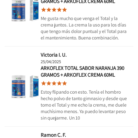
GRAMOS + ARKOFLEX CREMA 60ML





Me gusta mucho que venga el Total y la
crema juntos. La crema la uso para los días
que tengo más dolor puntual y el Total para
el mantenimiento. Buena combinación.
Victoria I. U.
25/04/2025
ARKOFLEX TOTAL SABOR NARANJA 390
GRAMOS + ARKOFLEX CREMA 60ML





Estoy flipando con esto. Tenía el hombro
hecho polvo de tanto gimnasio y desde que
tomo el Total y me echo la crema, me duele
muchísimo menos. Ya puedo levantar peso
sin quejarme. Un 10
Ramon C. F.