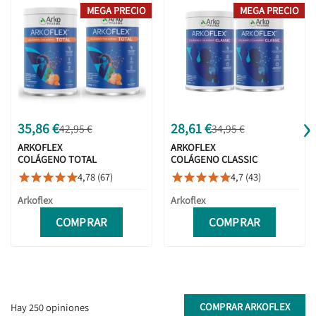
MEGA PRECIO
MEGA PRECIO
›
35,86 €
28,61 €
42,95 €
34,95 €
ARKOFLEX
ARKOFLEX
COLÁGENO TOTAL
COLÁGENO CLASSIC
NARANJA 390G +
LIMÓN 360GR + 360G
4,78 (67)
4,7 (43)










390G PACK 60 DÍAS
DUPLO PROMOCIÓN
Arkoflex
Arkoflex
COMPRAR
COMPRAR
COMPRAR ARKOFLEX
Hay 250 opiniones