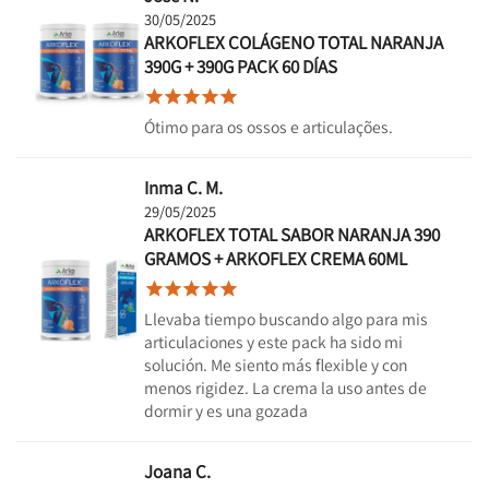
30/05/2025
ARKOFLEX COLÁGENO TOTAL NARANJA
390G + 390G PACK 60 DÍAS





Ótimo para os ossos e articulações.
Inma C. M.
29/05/2025
ARKOFLEX TOTAL SABOR NARANJA 390
GRAMOS + ARKOFLEX CREMA 60ML





Llevaba tiempo buscando algo para mis
articulaciones y este pack ha sido mi
solución. Me siento más flexible y con
menos rigidez. La crema la uso antes de
dormir y es una gozada
Joana C.