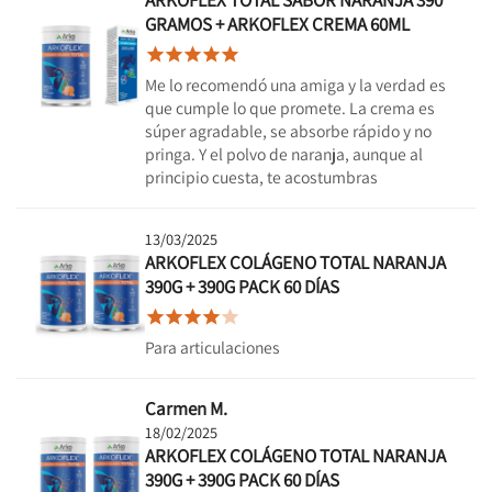
GRAMOS + ARKOFLEX CREMA 60ML





Me lo recomendó una amiga y la verdad es
que cumple lo que promete. La crema es
súper agradable, se absorbe rápido y no
pringa. Y el polvo de naranja, aunque al
principio cuesta, te acostumbras
13/03/2025
ARKOFLEX COLÁGENO TOTAL NARANJA
390G + 390G PACK 60 DÍAS





Para articulaciones
Carmen M.
18/02/2025
ARKOFLEX COLÁGENO TOTAL NARANJA
390G + 390G PACK 60 DÍAS