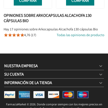
COMPRAR
COMPRAR
OPINIONES SOBRE ARKOCAPSULAS ALCACHOFA 130
CÁPSULAS BIO
Hay 17 opiniones sobre Arkocapsulas Alcachofa 130 cápsulas Bio
4,76 (17)
Todas las opiniones de producto





NUESTRA EMPRESA

SU CUENTA

INFORMACIÓN DE LA TIENDA
keyboard_arrow_down
ARKOCAPSULAS ALCACHOFA 130 CÁPSULAS BIO
15,40 €
20,00 €
FarmaciaMarket © 2026. Donde comprar siempre con los mejores precios en
COMPRAR