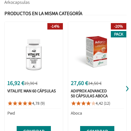
Arkocapsulas
PRODUCTOS EN LA MISMA CATEGORÍA
-14%
-20%
PACK
›
16,92 €
27,60 €
19,90 €
34,50 €
VITALIFE MAN 60 CÁPSULAS
ADIPROX ADVANCED
50 CÁPSULAS ABOCA
4,78 (9)
4,42 (12)










Pwd
Aboca