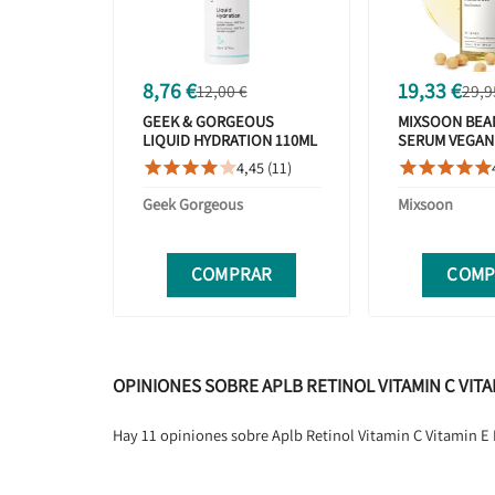
8,76 €
19,33 €
12,00 €
29,9
GEEK & GORGEOUS
MIXSOON BEA
LIQUID HYDRATION 110ML
SERUM VEGAN
EXFOLIANTE 
4,45 (11)










KOREAN 50ML
Geek Gorgeous
Mixsoon
COMPRAR
COMP
OPINIONES SOBRE APLB RETINOL VITAMIN C VITA
Hay 11 opiniones sobre Aplb Retinol Vitamin C Vitamin E