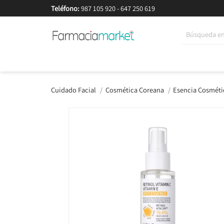
Teléfono:
987 105 920
-
647 250 619
Korean Beauty
Cosmética
Higiene
Dieté
Cuidado Facial
Cosmética Coreana
Esencia Cosméti