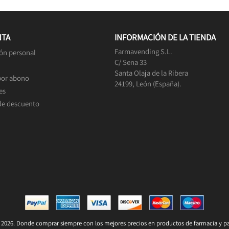
NTA
INFORMACIÓN DE LA TIENDA
Farmavending S.L.
ón personal
C/ Sena 33
Santa Olaja de la Ribera
por abono
24199, León (España).
es
de descuento
2026. Donde comprar siempre con los mejores precios en productos de farmacia y pa