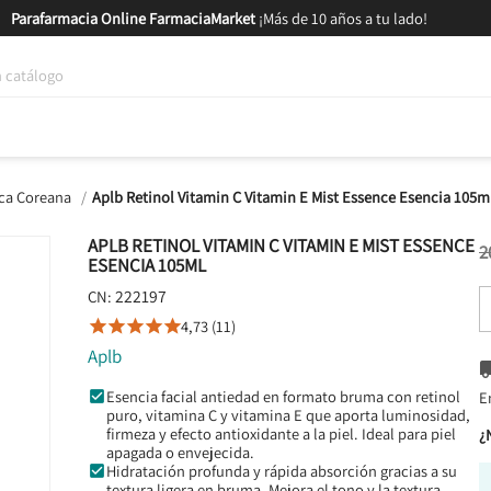
Parafarmacia Online FarmaciaMarket
¡Más de 10 años a tu lado!
tica y Nutrición
Bebés y Mamás
Salud
MARCAS
GAM
ca Coreana
Aplb Retinol Vitamin C Vitamin E Mist Essence Esencia 105m
APLB RETINOL VITAMIN C VITAMIN E MIST ESSENCE
2
ESENCIA 105ML
222197
CN:
4,73 (11)





Aplb
Esencia facial antiedad en formato bruma con retinol
E
puro, vitamina C y vitamina E que aporta luminosidad,
firmeza y efecto antioxidante a la piel. Ideal para piel
¿
apagada o envejecida.
Hidratación profunda y rápida absorción gracias a su
textura ligera en bruma. Mejora el tono y la textura,