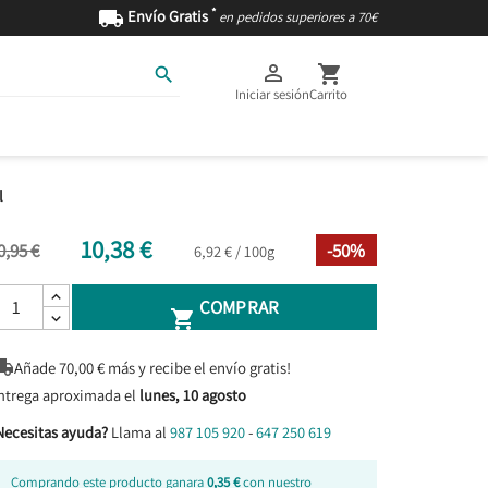
*

Envío Gratis
en pedidos superiores a 70€



Iniciar sesión
Carrito
AS
INGREDIENTES
l
10,38 €
0,95 €
-50%
6,92 € / 100g
COMPRAR


Añade
70,00
€ más y recibe el envío gratis!
ntrega aproximada el
lunes, 10 agosto
Necesitas ayuda?
Llama al
987 105 920
-
647 250 619
Comprando este producto ganara
0,35 €
con nuestro