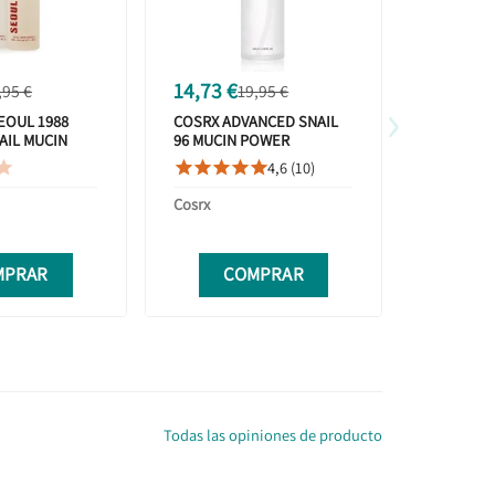
14,73 €
11,34 €
,95 €
19,95 €
›
EOUL 1988
COSRX ADVANCED SNAIL
BEAUTY 
AIL MUCIN
96 MUCIN POWER
GINSENG
 100ML
ESSENCE 100ML
150ML
4,6 (10)









Cosrx
Beauty of
MPRAR
COMPRAR
C
Todas las opiniones de producto