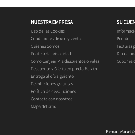
NUESTRA EMPRESA
SU CUE
Uso de las Cookies
Informaci
Condiciones de uso y venta
Pedidos
Quienes Somos
Facturas 
Política de privacidad
Direccion
Como Canjear Mis descuentos o vales
Cupones 
Descuento y Oferta en precio Barato
Entrega al día siguiente
Devoluciones gratuitas
Política de devoluciones
Contacte con nosotros
Mapa del sitio
FarmaciaMarket © 