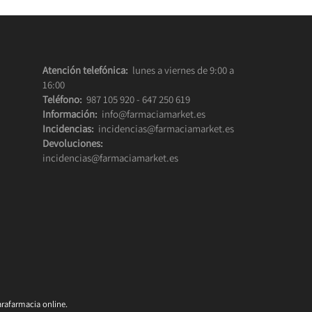
Atención telefónica:
lunes a viernes de 9:00 a
16:00
Teléfono:
987 105 920
-
647 250 619
Información:
info@farmaciamarket.es
Incidencias:
incidencias@farmaciamarket.es
Devoluciones:
incidencias@farmaciamarket.es
rafarmacia online.