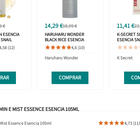
14,29 €
11,41 €
5 €
18,95 €
22
N ESENCIA
HARUHARU WONDER
K-SECRET S
 SNAIL
BLACK RICE ESENCIA
ESENCIA SN
HIDRATANTE
HIALURÓNICO 50ML
97% + RICE
4,58 (12)
4,6 (10)









Haruharu Wonder
K Secret
RAR
COMPRAR
CO
MIN E MIST ESSENCE ESENCIA 105ML
 Mist Essence Esencia 105ml
4,73 (11)




