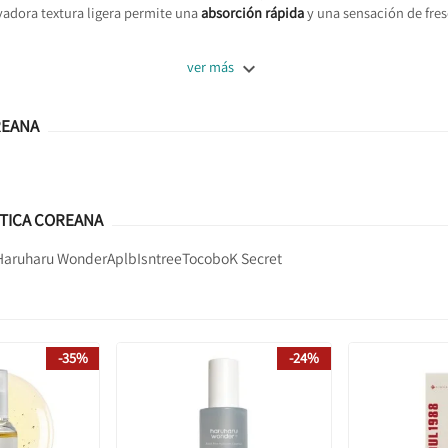
vadora textura ligera permite una
absorción rápida
y una sensación de fres

ver más
REANA
TICA COREANA
Haruharu Wonder
Aplb
Isntree
Tocobo
K Secret
-35%
-24%