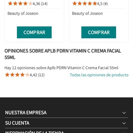
100ML
LIGHTWEIGHT GEL CREMA
4,36 (14)
4,5 (4)










ROSTRO 100ML
Beauty of Joseon
Beauty of Joseon
COMPRAR
COMPRAR
OPINIONES SOBRE APLB PDRN VITAMIN C CREMA FACIAL
55ML
Hay 12 opiniones sobre Aplb PDRN Vitamin C Crema Facial 55ml
4,42 (12)
Todas las opiniones de producto





NUESTRA EMPRESA

SU CUENTA
