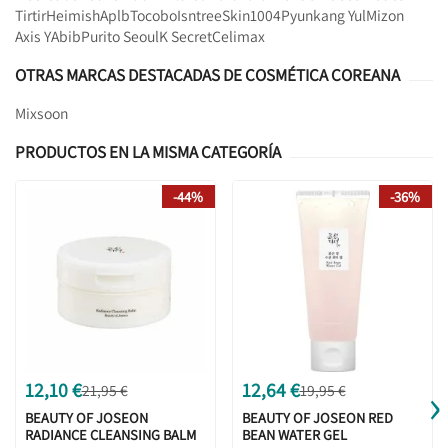
Tirtir
Heimish
Aplb
Tocobo
Isntree
Skin1004
Pyunkang Yul
Mizon
Axis Y
Abib
Purito Seoul
K Secret
Celimax
OTRAS MARCAS DESTACADAS DE COSMÉTICA COREANA
Mixsoon
PRODUCTOS EN LA MISMA CATEGORÍA
-44%
-36%
›
12,10 €
12,64 €
21,95 €
19,95 €
BEAUTY OF JOSEON
BEAUTY OF JOSEON RED
RADIANCE CLEANSING BALM
BEAN WATER GEL