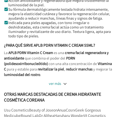
Acción antioxidante y regeneradora que mejora visiblemente la
luminosidad de la piel.
Su fórmula dermatológicamente testada hidrata intensamente,
mejora la elasticidad cutánea y favorece la regeneración celular,
ayudando a reducir manchas, líneas finas y signos de fatiga.
Indicada para pieles apagadas, con tono irregular o
deshidratadas, esta crema facial actúa como un tratamiento
iluminador y revitalizante de uso diario. Textura ligera, apta para
todo tipo de pieles.
¿PARA QUÉ SIRVE APLB PDRN VITAMIN C CREAM 55ML?
La
APLB PDRN Vitamin C Cream
es una
crema facial regeneradora y
antioxidante
que combina el poder del
PDRN
(polidesoxirribonucleótido)
con una alta concentración de
Vitamina
C
pura y estable para
revitalizar la piel
,
reducir manchas
y mejorar la
luminosidad del rostro
.

ver más
OTRAS MARCAS DESTACADAS DE CREMA HIDRATANTE
COSMÉTICA COREANA
Usu Cosmetics
Beauty of Joseon
Anua
Cosrx
Geek Gorgeous
Medicube
Round Lab
Dr Althea
Haruharu Wonder
Vt Cosmetics