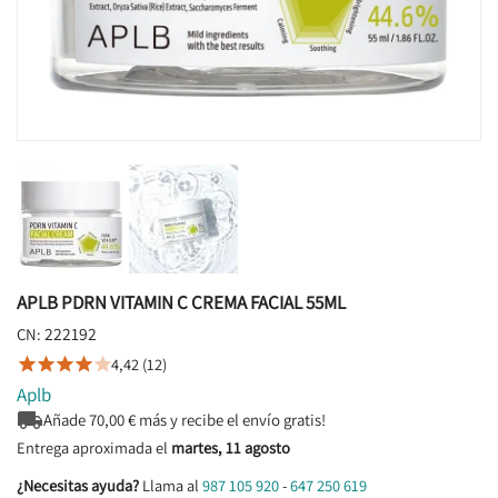
APLB PDRN VITAMIN C CREMA FACIAL 55ML
222192
CN:
4,42 (12)





Aplb

Añade
70,00
€ más y recibe el envío gratis!
Entrega aproximada el
martes, 11 agosto
¿Necesitas ayuda?
Llama al
987 105 920
-
647 250 619