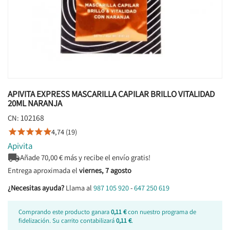
APIVITA EXPRESS MASCARILLA CAPILAR BRILLO VITALIDAD
20ML NARANJA
102168
CN:
4,74 (19)





Apivita

Añade
70,00
€ más y recibe el envío gratis!
Entrega aproximada el
viernes, 7 agosto
¿Necesitas ayuda?
Llama al
987 105 920
-
647 250 619
Comprando este producto ganara
0,11 €
con nuestro programa de
fidelización. Su carrito contabilizará
0,11 €
.