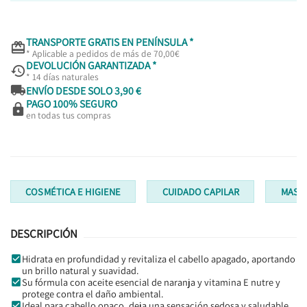
TRANSPORTE GRATIS EN PENÍNSULA *

* Aplicable a pedidos de más de 70,00€
DEVOLUCIÓN GARANTIZADA *

* 14 días naturales

ENVÍO DESDE SOLO 3,90 €
PAGO 100% SEGURO

en todas tus compras
COSMÉTICA E HIGIENE
CUIDADO CAPILAR
MASCA
DESCRIPCIÓN
Hidrata en profundidad y revitaliza el cabello apagado, aportando
un brillo natural y suavidad.
Su fórmula con aceite esencial de naranja y vitamina E nutre y
protege contra el daño ambiental.
Ideal para cabello opaco, deja una sensación sedosa y saludable