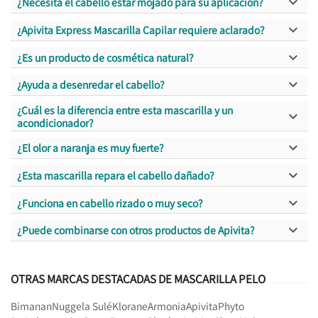

¿Necesita el cabello estar mojado para su aplicación?

¿Apivita Express Mascarilla Capilar requiere aclarado?

¿Es un producto de cosmética natural?

¿Ayuda a desenredar el cabello?
¿Cuál es la diferencia entre esta mascarilla y un

acondicionador?

¿El olor a naranja es muy fuerte?

¿Esta mascarilla repara el cabello dañado?

¿Funciona en cabello rizado o muy seco?

¿Puede combinarse con otros productos de Apivita?
OTRAS MARCAS DESTACADAS DE MASCARILLA PELO
Bimanan
Nuggela Sulé
Klorane
Armonia
Apivita
Phyto