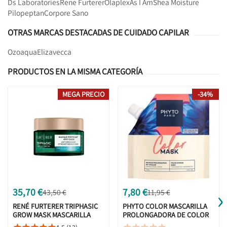
Ds Laboratories
Rene Furterer
Olaplex
As I Am
Shea Moisture
Pilopeptan
Corpore Sano
OTRAS MARCAS DESTACADAS DE CUIDADO CAPILAR
Ozoaqua
Elizavecca
PRODUCTOS EN LA MISMA CATEGORÍA
MEGA PRECIO
-34%
›
35,70 €
7,80 €
43,50 €
11,95 €
RENÉ FURTERER TRIPHASIC
PHYTO COLOR MASCARILLA
GROW MASK MASCARILLA
PROLONGADORA DE COLOR
200ML
75 ML