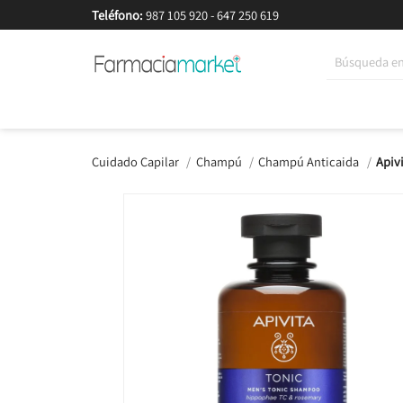
Teléfono:
987 105 920
-
647 250 619
Korean Beauty
Cosmética
Higiene
Dieté
Cuidado Capilar
Champú
Champú Anticaida
Apiv