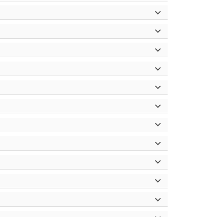










