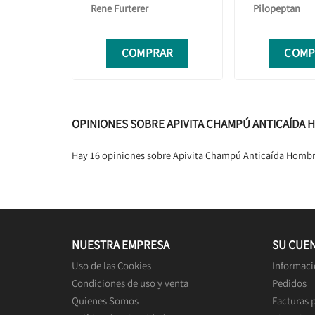
Rene Furterer
Pilopeptan
COMPRAR
COMP
OPINIONES SOBRE APIVITA CHAMPÚ ANTICAÍDA
Hay 16 opiniones sobre Apivita Champú Anticaída Hom
NUESTRA EMPRESA
SU CUE
Uso de las Cookies
Informaci
Condiciones de uso y venta
Pedidos
Quienes Somos
Facturas 