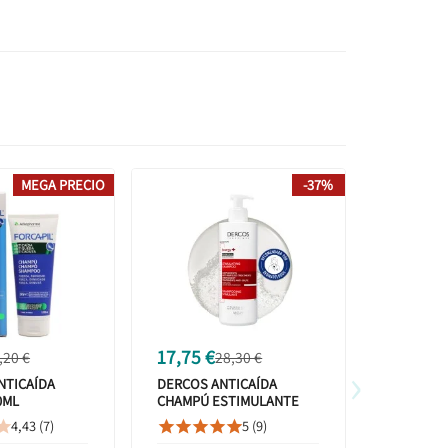
MEGA PRECIO
-37%
17,75 €
10,90 €
,20 €
28,30 €
›
NTICAÍDA
DERCOS ANTICAÍDA
APIVITA 
0ML
CHAMPÚ ESTIMULANTE
ANTICAÍD
MA
AMINEXIL 400 ML
HIPPOPHA
4,43 (7)
5 (9)









250ML