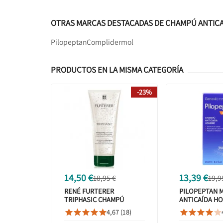
OTRAS MARCAS DESTACADAS DE CHAMPÚ ANTICA
Pilopeptan
Complidermol
PRODUCTOS EN LA MISMA CATEGORÍA
-23%
14,50 €
13,39 €
18,95 €
19,9
RENÉ FURTERER
PILOPEPTAN 
TRIPHASIC CHAMPÚ
ANTICAÍDA H
ANTICAÍDA ESTIMULANTE
250ML
4,67 (18)










200ML