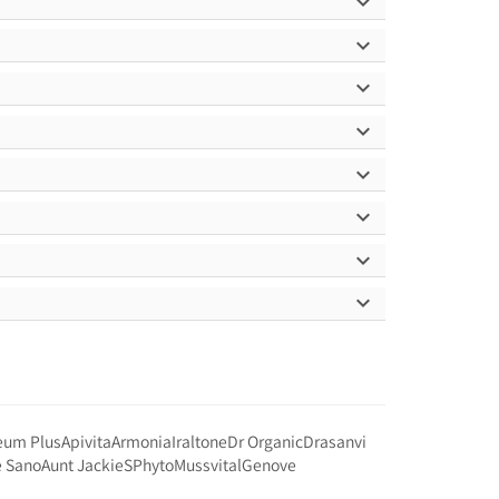








eum Plus
Apivita
Armonia
Iraltone
Dr Organic
Drasanvi
e Sano
Aunt JackieS
Phyto
Mussvital
Genove