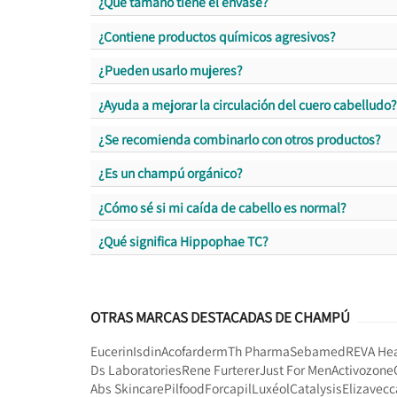
¿Qué tamaño tiene el envase?
¿Contiene productos químicos agresivos?
¿Pueden usarlo mujeres?
¿Ayuda a mejorar la circulación del cuero cabelludo?
¿Se recomienda combinarlo con otros productos?
¿Es un champú orgánico?
¿Cómo sé si mi caída de cabello es normal?
¿Qué significa Hippophae TC?
OTRAS MARCAS DESTACADAS DE CHAMPÚ
Eucerin
Isdin
Acofarderm
Th Pharma
Sebamed
REVA Hea
Ds Laboratories
Rene Furterer
Just For Men
Activozone
Abs Skincare
Pilfood
Forcapil
Luxéol
Catalysis
Elizavecc