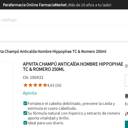
Parafarmacia Online FarmaciaMarket
¡Más de 10 años a tu lado!
tica y Nutrición
Bebés y Mamás
Salud
MARCAS
GAM
ita Champú Anticaída Hombre Hippophae TC & Romero 250ml
APIVITA CHAMPÚ ANTICAÍDA HOMBRE HIPPOPHAE
1
TC & ROMERO 250ML
100432
CN:
4,63 (16)





Apivita
Fortalece el cabello debilitado, previene la caída y
E
estimula el cuero cabelludo.
Su fórmula natural con hiperico y extracto de romero
¿
aporta vitalidad y brillo.
Ideal para uso diario.