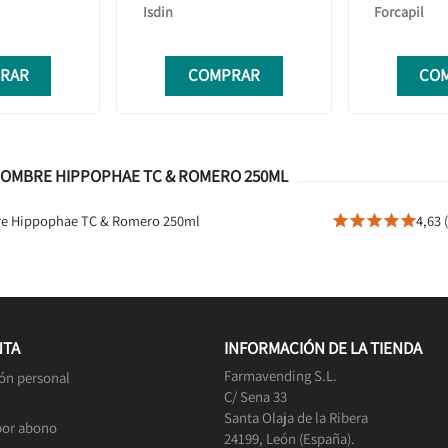
Isdin
Forcapil
RAR
COMPRAR
CO
 HOMBRE HIPPOPHAE TC & ROMERO 250ML
bre Hippophae TC & Romero 250ml
4,63 





NTA
INFORMACIÓN DE LA TIENDA
Farmavending S.L.
ón personal
C/ Sena 33
Santa Olaja de la Ribera
por abono
24199, León (España).