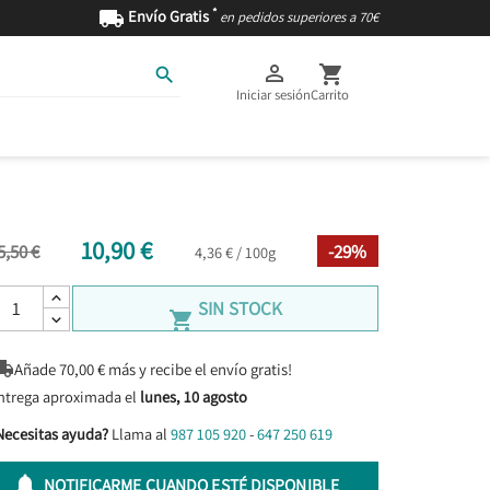
*

Envío Gratis
en pedidos superiores a 70€



Iniciar sesión
Carrito
AS
INGREDIENTES
10,90 €
5,50 €
-29%
4,36 € / 100g
SIN STOCK


Añade
70,00
€ más y recibe el envío gratis!
ntrega aproximada el
lunes, 10 agosto
Necesitas ayuda?
Llama al
987 105 920
-
647 250 619

NOTIFICARME CUANDO ESTÉ DISPONIBLE