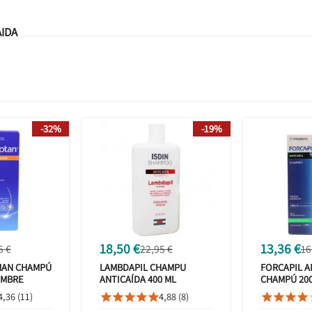
IDA
-32%
-19%
18,50 €
13,36 €
5 €
22,95 €
16
MAN CHAMPÚ
LAMBDAPIL CHAMPU
FORCAPIL A
OMBRE
ANTICAÍDA 400 ML
CHAMPÚ 20
ARKOPHAR
4,36 (11)
4,88 (8)








