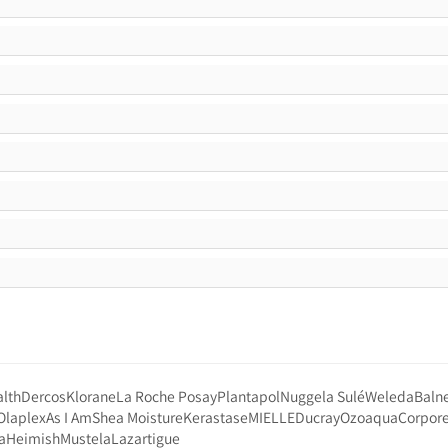
lth
Dercos
Klorane
La Roche Posay
Plantapol
Nuggela Sulé
Weleda
Baln
Olaplex
As I Am
Shea Moisture
Kerastase
MIELLE
Ducray
Ozoaqua
Corpor
a
Heimish
Mustela
Lazartigue