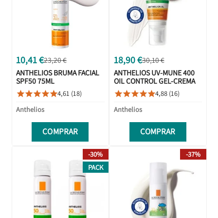
10,41 €
18,90 €
23,20 €
30,10 €
ANTHELIOS BRUMA FACIAL
ANTHELIOS UV-MUNE 400
SPF50 75ML
OIL CONTROL GEL-CREMA
SPF50+ 50ML
4,61 (18)
4,88 (16)










Anthelios
Anthelios
COMPRAR
COMPRAR
-30%
-37%
PACK