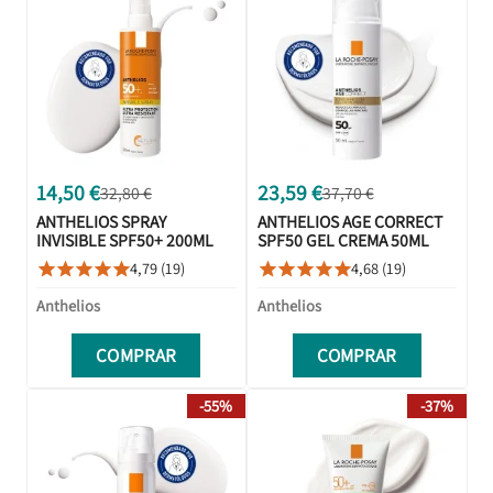
14,50 €
23,59 €
32,80 €
37,70 €
ANTHELIOS SPRAY
ANTHELIOS AGE CORRECT
INVISIBLE SPF50+ 200ML
SPF50 GEL CREMA 50ML
4,79 (19)
4,68 (19)










Anthelios
Anthelios
COMPRAR
COMPRAR
-55%
-37%