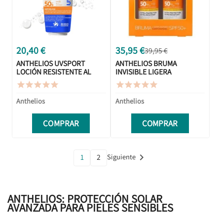
20,40 €
35,95 €
39,95 €
ANTHELIOS UVSPORT
ANTHELIOS BRUMA
LOCIÓN RESISTENTE AL
INVISIBLE LIGERA
SUDOR SPF50+ 200ML
SPF50+ 200 ML +










200ML DUPLO
PROMOCIÓN
Anthelios
Anthelios
COMPRAR
COMPRAR

1
2
Siguiente
ANTHELIOS: PROTECCIÓN SOLAR
AVANZADA PARA PIELES SENSIBLES