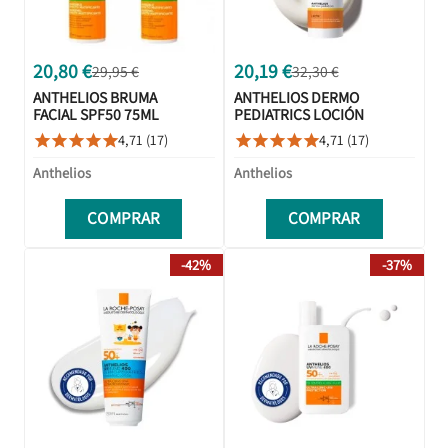
20,80 €
20,19 €
29,95 €
32,30 €
ANTHELIOS BRUMA
ANTHELIOS DERMO
FACIAL SPF50 75ML
PEDIATRICS LOCIÓN
+ 75ML DUPLO
SPF50+ 50ML
4,71 (17)
4,71 (17)










PROMOCIÓN
Anthelios
Anthelios
COMPRAR
COMPRAR
-42%
-37%