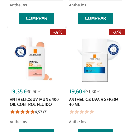
Anthelios
Anthelios
COMPRAR
COMPRAR
-37%
-37%
19,35 €
19,60 €
30,90 €
31,30 €
ANTHELIOS UV-MUNE 400
ANTHELIOS UVAIR SFP50+
OIL CONTROL FLUIDO
40 ML
SPF50+ CON COLOR 50ML
4,57 (7)










Anthelios
Anthelios