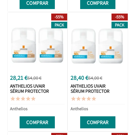
COMPRAR
COMPRAR
-55%
-55%
PACK
PACK
28,21 €
28,40 €
64,00 €
64,00 €
ANTHELIOS UVAIR
ANTHELIOS UVAIR
SÉRUM PROTECTOR
SÉRUM PROTECTOR
SOLAR COLOR
SOLAR CON COLOR










MEDIUM 50ML +
LIGHT 50ML + 50ML
50ML DUPLO
DUPLO
Anthelios
Anthelios
PROMOCION
PROMOCION
COMPRAR
COMPRAR