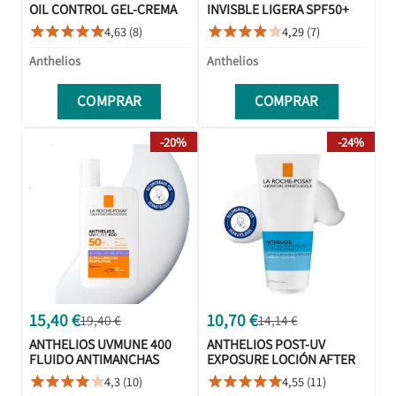
OIL CONTROL GEL-CREMA
INVISBLE LIGERA SPF50+
SPF50+ CON COLOR 50ML
200ML
4,63 (8)
4,29 (7)










Anthelios
Anthelios
COMPRAR
COMPRAR
-20%
-24%
15,40 €
10,70 €
19,40 €
14,14 €
ANTHELIOS UVMUNE 400
ANTHELIOS POST-UV
FLUIDO ANTIMANCHAS
EXPOSURE LOCIÓN AFTER
SPF50+ 50ML
SUN 200ML
4,3 (10)
4,55 (11)









