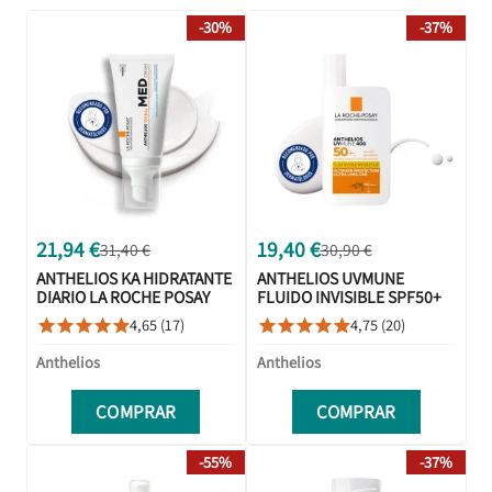
-30%
-37%
21,94 €
19,40 €
31,40 €
30,90 €
ANTHELIOS KA HIDRATANTE
ANTHELIOS UVMUNE
DIARIO LA ROCHE POSAY
FLUIDO INVISIBLE SPF50+
SPF50+ 50ML
50ML
4,65 (17)
4,75 (20)










Anthelios
Anthelios
COMPRAR
COMPRAR
-55%
-37%