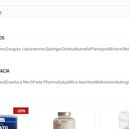
?
OS
ons
Douglas Laboratories
Salengei
Ordesa
Nutralie
Plantapol
Alchemlife
ACIA
ral
Gianluca Mech
Forte Pharma
Sotya
Nhco Nutrition
Webotanix
Nuterg
-20%