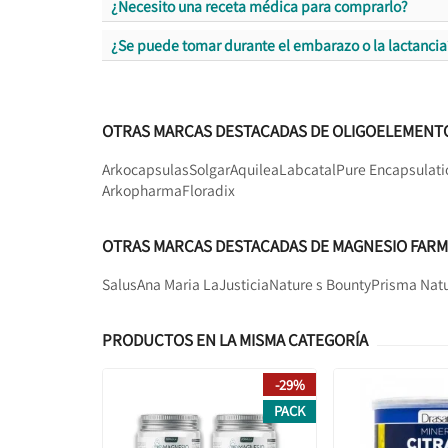
¿Necesito una receta médica para comprarlo?
¿Se puede tomar durante el embarazo o la lactancia
OTRAS MARCAS DESTACADAS DE OLIGOELEMENT
Arkocapsulas
Solgar
Aquilea
Labcatal
Pure Encapsulati
Arkopharma
Floradix
OTRAS MARCAS DESTACADAS DE MAGNESIO FARM
Salus
Ana Maria LaJusticia
Nature s Bounty
Prisma Natu
PRODUCTOS EN LA MISMA CATEGORÍA
-29%
PACK