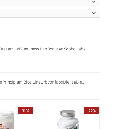


Drasanvi
IVB Wellness Lab
Bonusan
Kobho Labs
ia
Principium Bios Line
Urbyon labs
Dielisa
Bie3
-31%
-22%