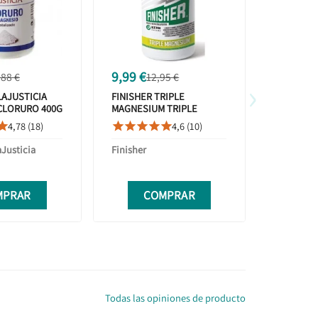
9,99 €
16,43 €
,88 €
12,95 €
›
LAJUSTICIA
FINISHER TRIPLE
PURE EN
CLORURO 400G
MAGNESIUM TRIPLE
MAGNESIO
MAGNESIO 60 CÁPSULAS
CÁPSULA
4,78 (18)
4,6 (10)









aJusticia
Finisher
Pure Enca
MPRAR
COMPRAR
C
Todas las opiniones de producto