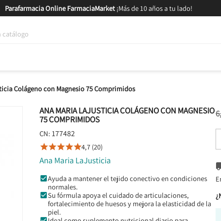
Parafarmacia Online FarmaciaMarket
¡Más de 10 años a tu lado!
tica y Nutrición
Bebés y Mamás
Salud
MARCAS
GAM
sticia Colágeno con Magnesio 75 Comprimidos
ANA MARIA LAJUSTICIA COLÁGENO CON MAGNESIO
6
75 COMPRIMIDOS
177482
CN:
4,7 (20)





Ana Maria LaJusticia
Ayuda a mantener el tejido conectivo en condiciones
E
normales.
Su fórmula apoya el cuidado de articulaciones,
¿
fortalecimiento de huesos y mejora la elasticidad de la
piel.
Ideal como suplemento nutricional diario para