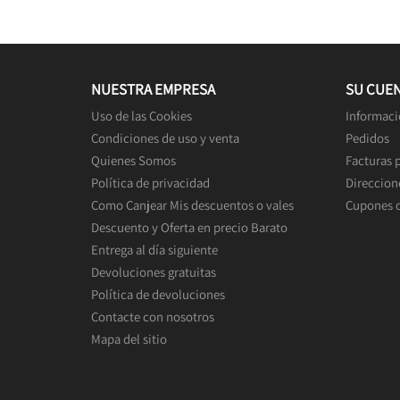
NUESTRA EMPRESA
SU CUE
Uso de las Cookies
Informaci
Condiciones de uso y venta
Pedidos
Quienes Somos
Facturas 
Política de privacidad
Direccion
Como Canjear Mis descuentos o vales
Cupones 
Descuento y Oferta en precio Barato
Entrega al día siguiente
Devoluciones gratuitas
Política de devoluciones
Contacte con nosotros
Mapa del sitio