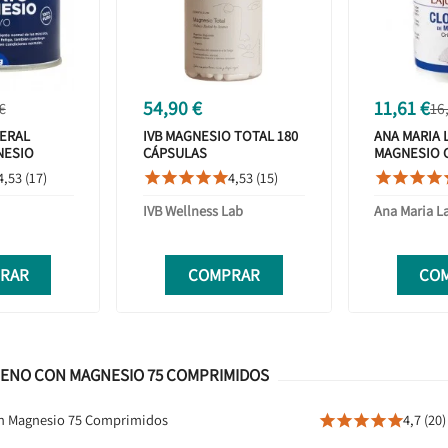
54,90 €
11,61 €
€
16
NERAL
IVB MAGNESIO TOTAL 180
ANA MARIA 
NESIO
CÁPSULAS
MAGNESIO 
 LIMÓN 200G
4,53 (17)
4,53 (15)









IVB Wellness Lab
Ana Maria L
RAR
COMPRAR
CO
GENO CON MAGNESIO 75 COMPRIMIDOS
con Magnesio 75 Comprimidos
4,7 (20)




