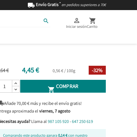
*

Envío Gratis
en pedidos superiores a 70€



Iniciar sesión
Carrito
AS
INGREDIENTES
4,45 €
,64 €
-32%
0,56 € / 100g
COMPRAR


Añade
70,00
€ más y recibe el envío gratis!
ntrega aproximada el
viernes, 7 agosto
Necesitas ayuda?
Llama al
987 105 920
-
647 250 619
Comprando este producto ganara
0,14 €
con nuestro