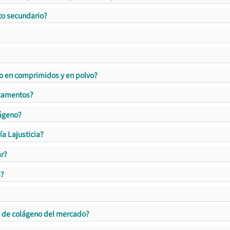
to secundario?
io en comprimidos y en polvo?
camentos?
lágeno?
ía Lajusticia?
ar?
s?
s de colágeno del mercado?