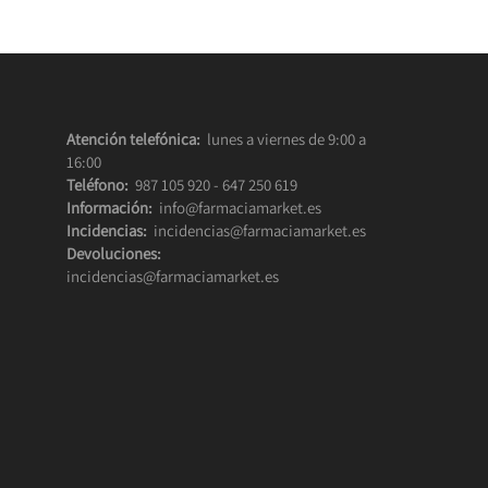
Atención telefónica:
lunes a viernes de 9:00 a
16:00
Teléfono:
987 105 920
-
647 250 619
Información:
info@farmaciamarket.es
Incidencias:
incidencias@farmaciamarket.es
Devoluciones:
incidencias@farmaciamarket.es