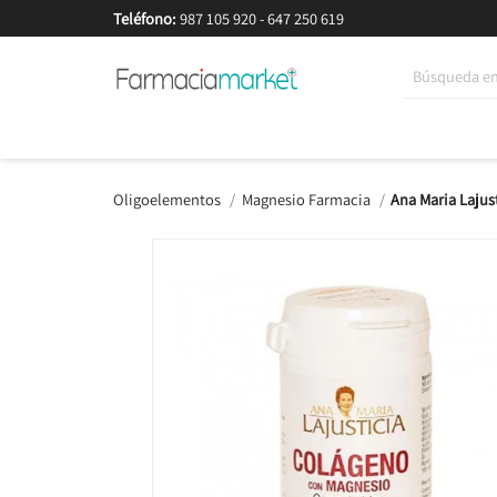
Teléfono:
987 105 920
-
647 250 619
Korean Beauty
Cosmética
Higiene
Dieté
Oligoelementos
Magnesio Farmacia
Ana Maria Laju