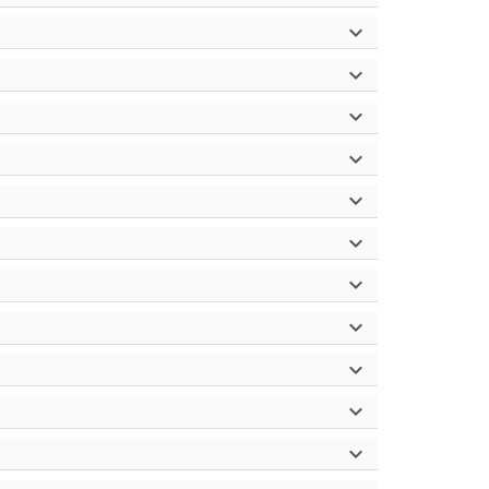










