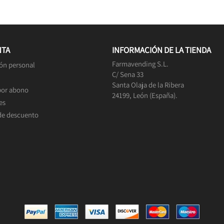
NTA
INFORMACIÓN DE LA TIENDA
Farmavending S.L.
ón personal
C/ Sena 33
Santa Olaja de la Ribera
por abono
24199, León (España).
es
de descuento