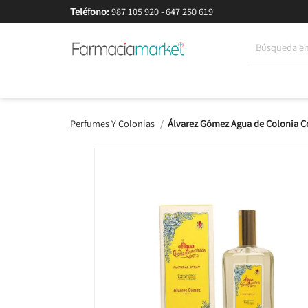
Teléfono:
987 105 920
-
647 250 619
Korean Beauty
Cosmética
Higiene
Dieté
Perfumes Y Colonias
Álvarez Gómez Agua de Colonia 