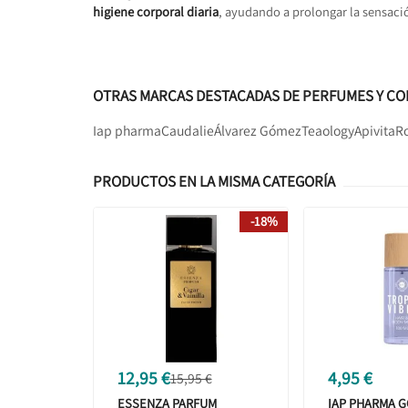
higiene corporal diaria
, ayudando a prolongar la sensació
OTRAS MARCAS DESTACADAS DE PERFUMES Y CO
Iap pharma
Caudalie
Álvarez Gómez
Teaology
Apivita
Ro
PRODUCTOS EN LA MISMA CATEGORÍA
-18%
12,95 €
4,95 €
15,95 €
ESSENZA PARFUM
IAP PHARMA 