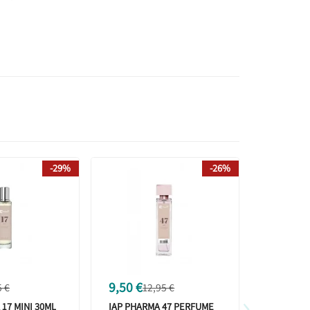
-29%
-26%
9,50 €
12,95 €
5 €
12,95 €
›
 17 MINI 30ML
IAP PHARMA 47 PERFUME
ESSENZA