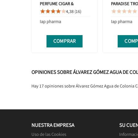
PERFUME CIGAR &
PARADISE TRO
VANILLA 100ML
100 ML
4,38 (16)










Iap pharma
Iap pharma
COMPRAR
COMP
OPINIONES SOBRE ÁLVAREZ GÓMEZ AGUA DE CO
Hay 17 opiniones sobre Álvarez Gómez Agua de Colonia 
NUESTRA EMPRESA
SU CUE
Uso de las Cookies
Informaci