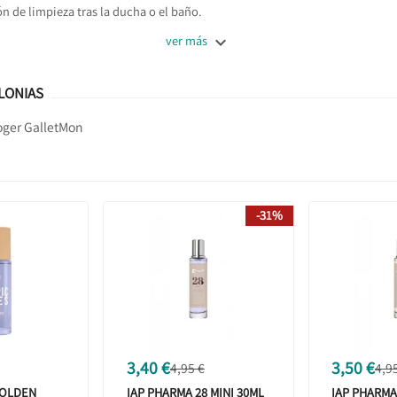
n de limpieza tras la ducha o el baño.

ver más
LONIAS
ger Gallet
Mon
-31%
3,40 €
3,50 €
4,95 €
4,9
GOLDEN
IAP PHARMA 28 MINI 30ML
IAP PHARMA