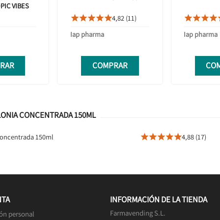
PIC VIBES
4,82 (11)









Iap pharma
Iap pharma
RAR
COMPRAR
CO
LONIA CONCENTRADA 150ML
Concentrada 150ml
4,88 (17)





NTA
INFORMACIÓN DE LA TIENDA
Farmavending S.L.
ón personal