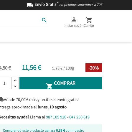
*

Envío Gratis
en pedidos superiores a 70€



Iniciar sesión
Carrito
AS
INGREDIENTES
11,56 €
4,50 €
-20%
5,78 € / 100g
COMPRAR


Añade
70,00
€ más y recibe el envío gratis!
ntrega aproximada el
lunes, 10 agosto
Necesitas ayuda?
Llama al
987 105 920
-
647 250 619
Comprando este producto ganara
0,39 €
con nuestro