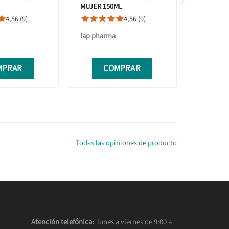
MUJER 150ML
PERFUME 
VENTO 1
4,56 (9)
4,56 (9)









Iap pharma
Iap phar
MPRAR
COMPRAR
C
Todas las opiniones de producto
Atención telefónica:
lunes a viernes de 9:00 a