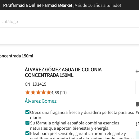
Parafarmacia Online FarmaciaMarket
¡Más de 10 años a tu lado!
tica y Nutrición
Bebés y Mamás
Salud
MARCAS
GAM
Concentrada 150ml
ÁLVAREZ GÓMEZ AGUA DE COLONIA
1
CONCENTRADA 150ML
191419
CN:
4,88 (17)





Álvarez Gómez
Orece una fragancia fresca y duradera perfecta para uso
E
diario.
Su fórmula original española combina esencias
¿
naturales que aportan bienestar y energía.
Ideal para piel sensible, garantiza aroma elegante y
equilibrado durante todo el día, potenciando confianza