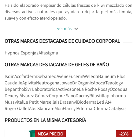
Ha sido elaborado empleando células frescas de kiwi mezclado con
diversos activos naturales que ayudan a dejar la piel más limpia,
suave y con efecto aterciopelado.

ver más
OTRAS MARCAS DESTACADAS DE CUIDADO CORPORAL
Hypnos Esponjas
Alfasigma
OTRAS MARCAS DESTACADAS DE GELES DE BAÑO
Isdin
Acofarderm
Sebamed
Avène
Eucerin
Weleda
Balneum Plus
Caudalie
Apivita
Neutrogena
Jowae
Dr Organic
Aboca
Teaology
Bepanthol
Svr Laboratorios
Activozone
La Roche Posay
Ozoaqua
Dexeryl
Álvarez Gómez
Corpore Sano
Ducray
Rilastil
Iap pharma
Mussvital
Le Petit Marsellais
Drasanvi
Bioderma
Leti At4
Roger Gallet
Abs Skincare
Mon
Elancyl
Aderma
Dderma
Catalysis
PRODUCTOS EN LA MISMA CATEGORÍA
MEGA PRECIO
-23%