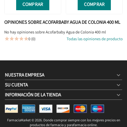
COMPRAR
COMPRAR
OPINIONES SOBRE ACOFARBABY AGUA DE COLONIA 400 ML
No hay opiniones sobre Acofarbaby Agua de Colonia 400 ml
0 (0)
Todas las opiniones de producto





NUESTRA EMPRESA

SU CUENTA

INFORMACIÓN DE LA TIENDA
keyboard_arrow_down
ACOFARBABY AGUA DE COLONIA 400 ML
FarmaciaMarket © 2026. Donde comprar siempre con los mejores precios en
5,51 €
SIN STOCK
1,10 € / 100g

productos de farmacia y parafarmacia online.