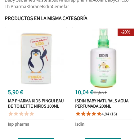
Th Pharma
Klorane
Isdin
Cemefar
PRODUCTOS EN LA MISMA CATEGORÍA
-20%
5,90 €
10,04 €
12,55 €
IAP PHARMA KIDS PINGUI EAU
ISDIN BABY NATURALS AGUA
DE TOILETTE NIÑOS 100ML
PERFUMADA 200ML
4,94 (16)










Iap pharma
Isdin