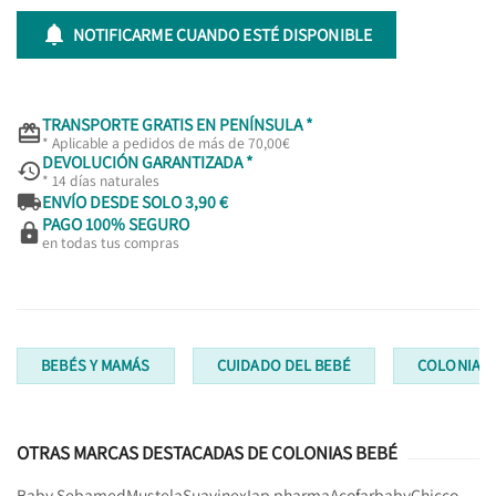

NOTIFICARME CUANDO ESTÉ DISPONIBLE
TRANSPORTE GRATIS EN PENÍNSULA *

* Aplicable a pedidos de más de 70,00€
DEVOLUCIÓN GARANTIZADA *

* 14 días naturales

ENVÍO DESDE SOLO 3,90 €
PAGO 100% SEGURO

en todas tus compras
BEBÉS Y MAMÁS
CUIDADO DEL BEBÉ
COLONIAS 
OTRAS MARCAS DESTACADAS DE COLONIAS BEBÉ
Baby Sebamed
Mustela
Suavinex
Iap pharma
Acofarbaby
Chicco