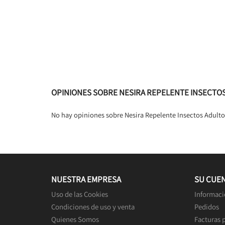
OPINIONES SOBRE NESIRA REPELENTE INSECTOS
No hay opiniones sobre Nesira Repelente Insectos Adulto
NUESTRA EMPRESA
SU CUE
Uso de las Cookies
Informaci
Condiciones de uso y venta
Pedidos
Quienes Somos
Facturas 