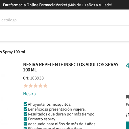
Parafarmacia Online FarmaciaMarket
¡Más de 10 años a tu lado!
tica y Nutrición
Bebés y Mamás
Salud
MARCAS
GAM
s Spray 100 ml
4
NESIRA REPELENTE INSECTOS ADULTOS SPRAY
100 ML
163938
CN:





Nesira
Ahuyenta los mosquitos.
E
Beneficiosa presentación viajera.
Resultados que duran por más tiempo.
¿
Formato espray.
Adecuado para niños de más de 3 años
Efectivo ante al mosquito tigre.