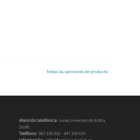
Todas las opiniones de producto
Atención telefónica:
lunes a viernes de 9:00 a
16:00
Teléfono:
987 105 920
-
647 250 619
Información:
info@farmaciamarket.es