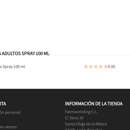
 ADULTOS SPRAY 100 ML
s Spray 100 ml
0 (0)





NTA
INFORMACIÓN DE LA TIENDA
Farmavending S.L.
ón personal
C/ Sena 33
Santa Olaja de la Ribera
por abono
24199, León (España).