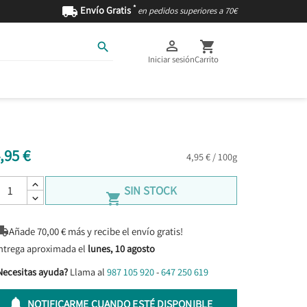
*

Envío Gratis
en pedidos superiores a 70€



Iniciar sesión
Carrito
AS
INGREDIENTES
,95 €
4,95 € / 100g
SIN STOCK


Añade
70,00
€ más y recibe el envío gratis!
ntrega aproximada el
lunes, 10 agosto
Necesitas ayuda?
Llama al
987 105 920
-
647 250 619

NOTIFICARME CUANDO ESTÉ DISPONIBLE