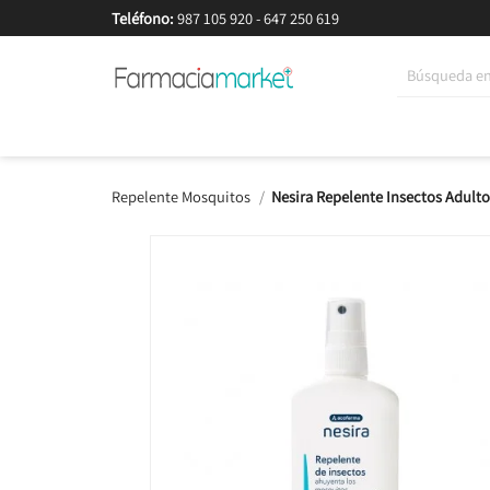
Teléfono:
987 105 920
-
647 250 619
Korean Beauty
Cosmética
Higiene
Dieté
Repelente Mosquitos
Nesira Repelente Insectos Adulto