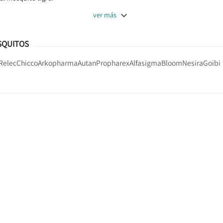

ver más
SQUITOS
Relec
Chicco
Arkopharma
Autan
Propharex
Alfasigma
Bloom
Nesira
Goibi