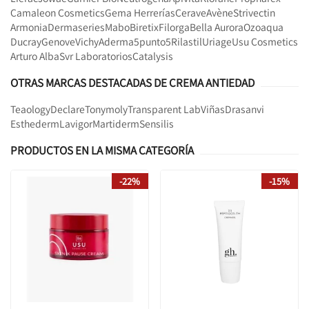
Camaleon Cosmetics
Gema Herrerías
Cerave
Avène
Strivectin
Armonia
Dermaseries
Mabo
Biretix
Filorga
Bella Aurora
Ozoaqua
Ducray
Genove
Vichy
Aderma
5punto5
Rilastil
Uriage
Usu Cosmetics
Arturo Alba
Svr Laboratorios
Catalysis
OTRAS MARCAS DESTACADAS DE CREMA ANTIEDAD
Teaology
Declare
Tonymoly
Transparent Lab
Viñas
Drasanvi
Esthederm
Lavigor
Martiderm
Sensilis
PRODUCTOS EN LA MISMA CATEGORÍA
-22%
-15%