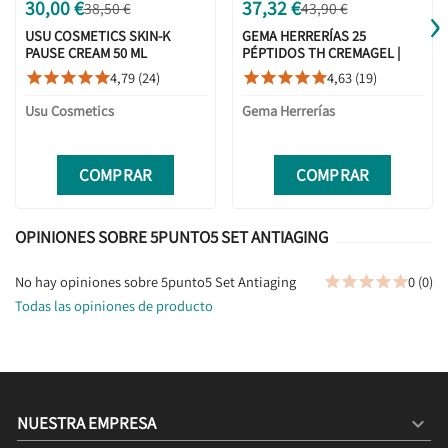
›
30,00 €
37,32 €
38,50 €
43,90 €
USU COSMETICS SKIN-K
GEMA HERRERÍAS 25
PAUSE CREAM 50 ML
PÉPTIDOS TH CREMAGEL |
CUELLO Y ESCOTE 30ML ROLL
4,79 (24)
4,63 (19)










ON
Usu Cosmetics
Gema Herrerías
COMPRAR
COMPRAR
OPINIONES SOBRE 5PUNTO5 SET ANTIAGING
No hay opiniones sobre 5punto5 Set Antiaging
0 (0)





Todas las opiniones de producto
NUESTRA EMPRESA
