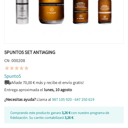
5PUNTO5 SET ANTIAGING
000208
CN:





5punto5

Añade
70,00
€ más y recibe el envío gratis!
Entrega aproximada el
lunes, 10 agosto
¿Necesitas ayuda?
Llama al
987 105 920
-
647 250 619
Comprando este producto ganara
3,26 €
con nuestro programa de
fidelización. Su carrito contabilizará
3,26 €
.