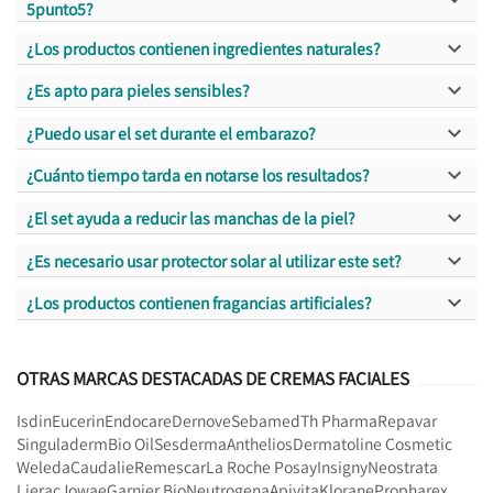
5punto5?

¿Los productos contienen ingredientes naturales?

¿Es apto para pieles sensibles?

¿Puedo usar el set durante el embarazo?

¿Cuánto tiempo tarda en notarse los resultados?

¿El set ayuda a reducir las manchas de la piel?

¿Es necesario usar protector solar al utilizar este set?

¿Los productos contienen fragancias artificiales?
OTRAS MARCAS DESTACADAS DE CREMAS FACIALES
Isdin
Eucerin
Endocare
Dernove
Sebamed
Th Pharma
Repavar
Singuladerm
Bio Oil
Sesderma
Anthelios
Dermatoline Cosmetic
Weleda
Caudalie
Remescar
La Roche Posay
Insigny
Neostrata
Lierac
Jowae
Garnier Bio
Neutrogena
Apivita
Klorane
Propharex